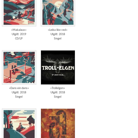
«Makalaus»
«Leika like ved»
Utgitt: 2019
Utgitt: 2018
CD/LP
Singel
«Dans ein dans»
«Trollelgen»
Utgitt: 2018
Utgitt: 2018
Singel
Singel