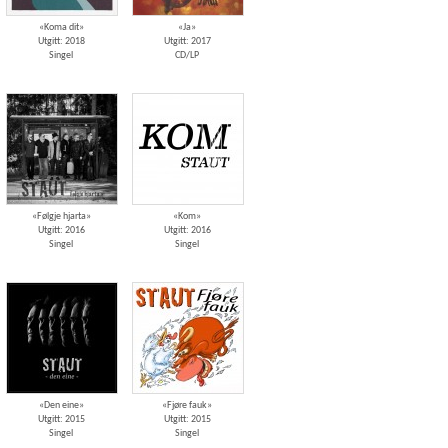
«Koma dit»
«Ja»
Utgitt: 2018
Utgitt: 2017
Singel
CD/LP
«Følgje hjarta»
«Kom»
Utgitt: 2016
Utgitt: 2016
Singel
Singel
«Den eine»
«Fjøre fauk»
Utgitt: 2015
Utgitt: 2015
Singel
Singel