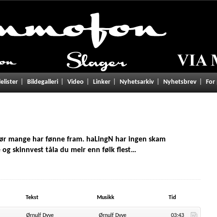
lelister
Bildegalleri
Video
Linker
Nyhetsarkiv
Nyhetsbrev
For
ltfør mange har fønne fram. haLingN har ingen skam
 og skinnvest tåla du meir enn følk flest…
Tekst
Musikk
Tid
Ørnulf Dyve
Ørnulf Dyve
03:43