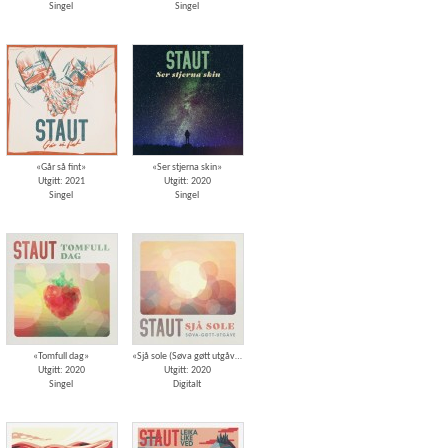
Singel
Singel
«Går så fint»
«Ser stjerna skin»
Utgitt: 2021
Utgitt: 2020
Singel
Singel
«Tomfull dag»
«Sjå sole (Søva gøtt utgåve)»
Utgitt: 2020
Utgitt: 2020
Singel
Digitalt