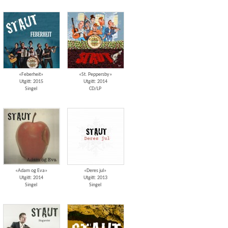
«Feberheit»
«St. Peppersby»
Utgitt: 2015
Utgitt: 2014
Singel
CD/LP
«Adam og Eva»
«Deres jul»
Utgitt: 2014
Utgitt: 2013
Singel
Singel