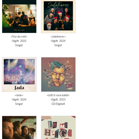
«Trur du veit»
«Juletrerov»
Utgitt: 2025
Utgitt: 2024
Singel
Singel
«Jada»
«Lett å vara kødd»
Utgitt: 2024
Utgitt: 2023
Singel
CD/Digitalt