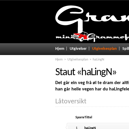
Hjem
Utgivelser
Utgivelsesplan
Spil
Hjem
Utgivelsesplan
haLingN
Staut
«
haLingN
»
Det går ein veg frå øl te dram der a
han går heile vegen har du haLingfele
Låtoversikt
Spornr
Tittel
1
haLingN