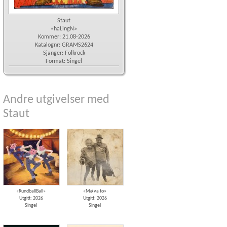
Staut
«haLingN»
Kommer: 21.08-2026
Katalognr: GRAMS2624
Sjanger: Folkrock
Format: Singel
Andre utgivelser med
Staut
«RundballBall»
«Mø va to»
Utgitt: 2026
Utgitt: 2026
Singel
Singel