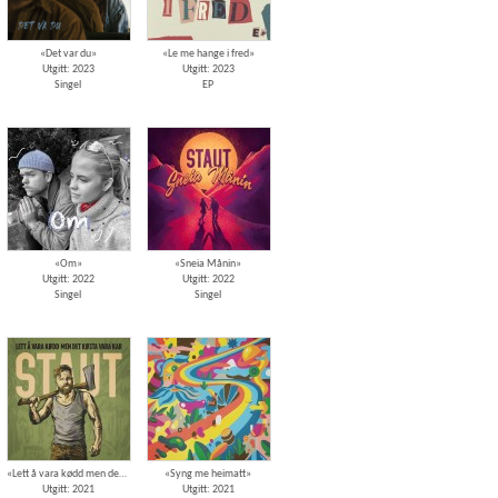
«Det var du»
«Le me hange i fred»
Utgitt: 2023
Utgitt: 2023
Singel
EP
«Om»
«Sneia Månin»
Utgitt: 2022
Utgitt: 2022
Singel
Singel
«Lett å vara kødd men det køsta vara kar»
«Syng me heimatt»
Utgitt: 2021
Utgitt: 2021