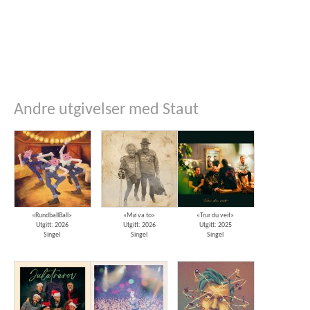
Andre utgivelser med Staut
«RundballBall»
«Mø va to»
«Trur du veit»
Utgitt: 2026
Utgitt: 2026
Utgitt: 2025
Singel
Singel
Singel