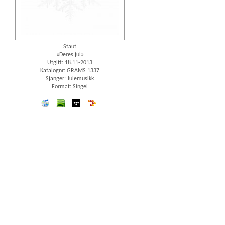
Staut
«Deres jul»
Utgitt: 18.11-2013
Katalognr: GRAMS 1337
Sjanger: Julemusikk
Format: Singel
iTunes
spotify
wimp
7digital