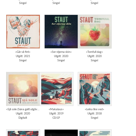
Singel
Singel
Singel
«Går så fint»
«Ser stjerna skin»
«Tomfull dag»
Utgitt: 2021
Utgitt: 2020
Utgitt: 2020
Singel
Singel
Singel
«Sjå sole (Søva gøtt utgåve)»
«Makalaus»
«Leika like ved»
Utgitt: 2020
Utgitt: 2019
Utgitt: 2018
Digitalt
CD/LP
Singel