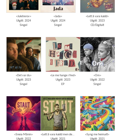
«Juletrerov»
«Jada»
«Lett å vara kødd»
Utgitt: 2024
Utgitt: 2024
Utgitt: 2023
Singel
Singel
CD/Digitalt
«Det var du»
«Le me hange i fred»
«Om»
Utgitt: 2023
Utgitt: 2023
Utgitt: 2022
Singel
EP
Singel
«Sneia Månin»
«Lett å vara kødd men det køsta vara kar»
«Syng me heimatt»
Utgitt: 2022
Utgitt: 2021
Utgitt: 2021