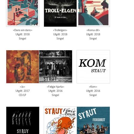
«Dans ein dans»
«Trollelgen»
«Koma dit»
Utgitt: 2018
Utgitt: 2018
Utgitt: 2018
Singel
Singel
Singel
«Ja»
«Følgje hjarta»
«Kom»
Utgitt: 2017
Utgitt: 2016
Utgitt: 2016
CD/LP
Singel
Singel