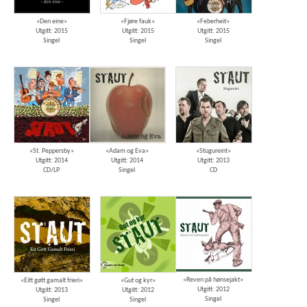
«Den eine»
«Fjøre fauk»
«Feberheit»
Utgitt: 2015
Utgitt: 2015
Utgitt: 2015
Singel
Singel
Singel
«St. Peppersby»
«Adam og Eva»
«Stugureint»
Utgitt: 2014
Utgitt: 2014
Utgitt: 2013
CD/LP
Singel
CD
«Reven på hønsejakt»
«Eitt gøtt gamalt frieri»
«Gut og kyr»
Utgitt: 2012
Utgitt: 2013
Utgitt: 2012
Singel
Singel
Singel