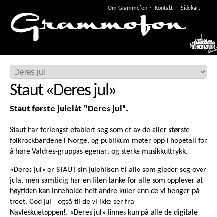
Om Grammofon
Kontakt
Sidekart
Meny
Staut
«
Deres jul
»
Staut første julelåt "Deres jul".
Staut har forlengst etablert seg som et av de aller største
folkrockbandene i Norge, og publikum møter opp i hopetall for
å høre Valdres-gruppas egenart og sterke musikkuttrykk.
«Deres jul» er STAUT sin julehilsen til alle som gleder seg over
jula, men samtidig har en liten tanke for alle som opplever at
høytiden kan inneholde helt andre kuler enn de vi henger på
treet. God jul - også til de vi ikke ser fra
Navleskuetoppen!. «Deres jul» finnes kun på alle de digitale