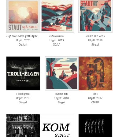
«Sjå sole (Søva gøtt utgåve)»
«Makalaus»
«Leika like ved»
Utgitt: 2020
Utgitt: 2019
Utgitt: 2018
Digitalt
CD/LP
Singel
«Trollelgen»
«Koma dit»
«Ja»
Utgitt: 2018
Utgitt: 2018
Utgitt: 2017
Singel
Singel
CD/LP