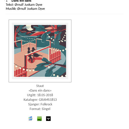
1
Dans ein dans
Ørnulf Juvkam Dyve
Ørnulf Juvkam Dyve
Staut
«Dans ein dans»
Utgitt: 18.05-2018
Katalognr: GRAMS1813
Sjanger: Folkrock
Format: Singel
iTunes
spotify
wimp