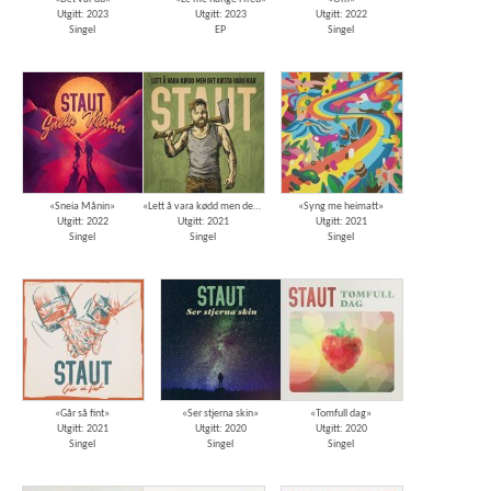
Utgitt: 2023
Utgitt: 2023
Utgitt: 2022
Singel
EP
Singel
«Sneia Månin»
«Lett å vara kødd men det køsta vara kar»
«Syng me heimatt»
Utgitt: 2022
Utgitt: 2021
Utgitt: 2021
Singel
Singel
Singel
«Går så fint»
«Ser stjerna skin»
«Tomfull dag»
Utgitt: 2021
Utgitt: 2020
Utgitt: 2020
Singel
Singel
Singel