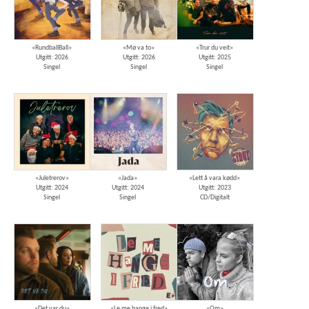
«RundballBall»
«Mø va to»
«Trur du veit»
Utgitt: 2026
Utgitt: 2026
Utgitt: 2025
Singel
Singel
Singel
«Juletrerov»
«Jada»
«Lett å vara kødd»
Utgitt: 2024
Utgitt: 2024
Utgitt: 2023
Singel
Singel
CD/Digitalt
«Det var du»
«Le me hange i fred»
«Om»