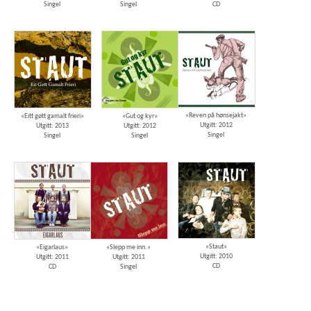
Singel
Singel
CD
«Reven på hønsejakt»
«Eitt gøtt gamalt frieri»
«Gut og kyr»
Utgitt: 2012
Utgitt: 2013
Utgitt: 2012
Singel
Singel
Singel
«Staut»
«Eigarlaus»
«Slepp me inn.»
Utgitt: 2010
Utgitt: 2011
Utgitt: 2011
CD
CD
Singel