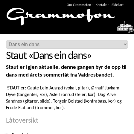
Om Grammofon
Kontakt
Sidekart
Meny
Staut
«
Dans ein dans
»
Staut er igjen aktuelle, denne gangen byr de opp til
dans med årets sommerlåt fra Valdresbandet.
STAUT er: Gaute Lein Ausrød (vokal, gitar), Ørnulf Juvkam
Dyve (tangenter, kor), Asle Tronrud (feler, kor), Dag Arve
Sandnes (gitarer, slide), Torgeir Bolstad (kontrabass, kor) og
Frode Flatland (trommer, kor).
Låtoversikt