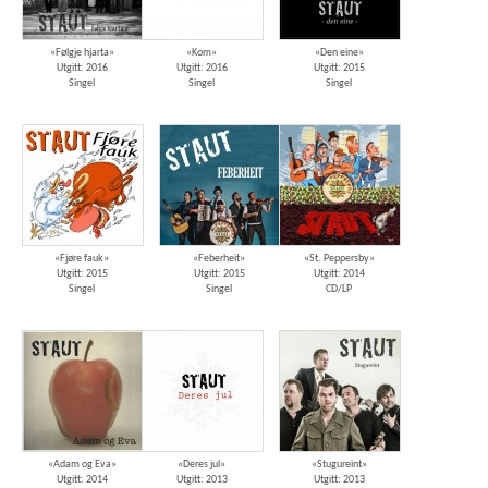
«Følgje hjarta»
«Kom»
«Den eine»
Utgitt: 2016
Utgitt: 2016
Utgitt: 2015
Singel
Singel
Singel
«Fjøre fauk»
«Feberheit»
«St. Peppersby»
Utgitt: 2015
Utgitt: 2015
Utgitt: 2014
Singel
Singel
CD/LP
«Adam og Eva»
«Deres jul»
«Stugureint»
Utgitt: 2014
Utgitt: 2013
Utgitt: 2013