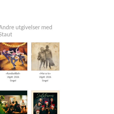
Andre utgivelser med
Staut
«RundballBall»
«Mø va to»
Utgitt: 2026
Utgitt: 2026
Singel
Singel