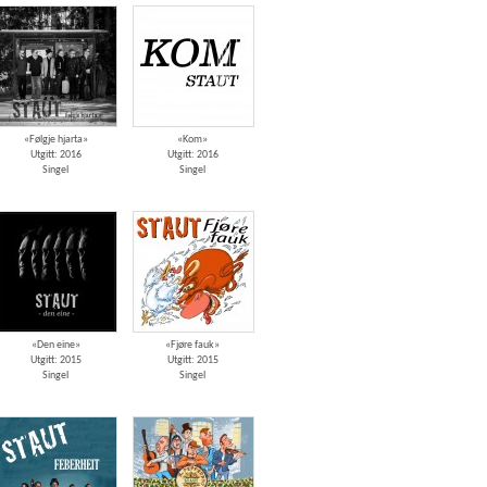
«Følgje hjarta»
«Kom»
Utgitt: 2016
Utgitt: 2016
Singel
Singel
«Den eine»
«Fjøre fauk»
Utgitt: 2015
Utgitt: 2015
Singel
Singel