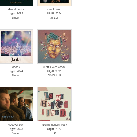
«Trur du veit»
«Juletrerov»
Utgitt: 2025
Utgitt: 2024
Singel
Singel
«Jada»
«Lett å vara kødd»
Utgitt: 2024
Utgitt: 2023
Singel
CD/Digitalt
«Det var du»
«Le me hange i fred»
Utgitt: 2023
Utgitt: 2023
Singel
EP