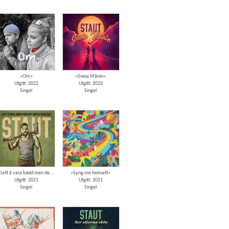
«Om»
«Sneia Månin»
Utgitt: 2022
Utgitt: 2022
Singel
Singel
«Lett å vara kødd men det køsta vara kar»
«Syng me heimatt»
Utgitt: 2021
Utgitt: 2021
Singel
Singel