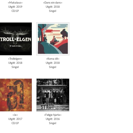
«Makalaus»
«Dans ein dans»
Utgitt: 2019
Utgitt: 2018
CD/LP
Singel
«Trollelgen»
«Koma dit»
Utgitt: 2018
Utgitt: 2018
Singel
Singel
«Ja»
«Følgje hjarta»
Utgitt: 2017
Utgitt: 2016
CD/LP
Singel