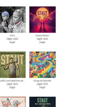
«Om»
«Sneia Månin»
Utgitt: 2022
Utgitt: 2022
Singel
Singel
«Lett å vara kødd men det køsta vara kar»
«Syng me heimatt»
Utgitt: 2021
Utgitt: 2021
Singel
Singel