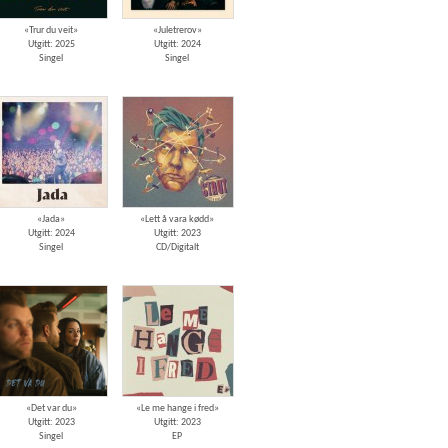
«Trur du veit»
«Juletrerov»
Utgitt: 2025
Utgitt: 2024
Singel
Singel
«Jada»
«Lett å vara kødd»
Utgitt: 2024
Utgitt: 2023
Singel
CD/Digitalt
«Det var du»
«Le me hange i fred»
Utgitt: 2023
Utgitt: 2023
Singel
EP