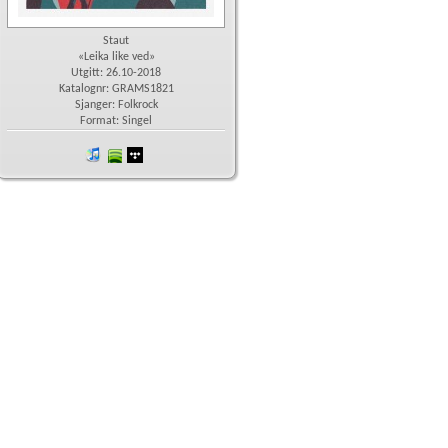
Staut
«Leika like ved»
Utgitt: 26.10-2018
Katalognr: GRAMS1821
Sjanger: Folkrock
Format: Singel
iTunes
spotify
wimp