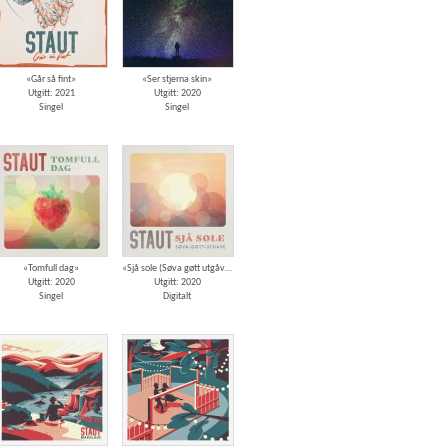
«Går så fint»
«Ser stjerna skin»
Utgitt: 2021
Utgitt: 2020
Singel
Singel
«Tomfull dag»
«Sjå sole (Søva gøtt utgåve)»
Utgitt: 2020
Utgitt: 2020
Singel
Digitalt