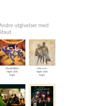
Andre utgivelser med
Staut
«RundballBall»
«Mø va to»
Utgitt: 2026
Utgitt: 2026
Singel
Singel