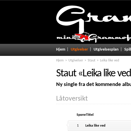
Hjem
Utgivelser
Utgivelsesplan
Spil
Hjem
Utgivelser
Staut
Leika like ved
Staut
«
Leika like ve
Ny single fra det kommende albu
Låtoversikt
Spornr
Tittel
1
Leika like ved