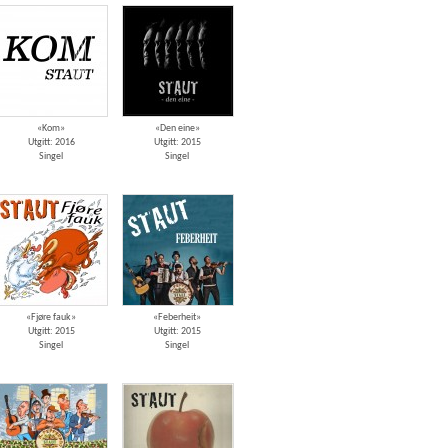
«Kom»
«Den eine»
Utgitt: 2016
Utgitt: 2015
Singel
Singel
«Fjøre fauk»
«Feberheit»
Utgitt: 2015
Utgitt: 2015
Singel
Singel