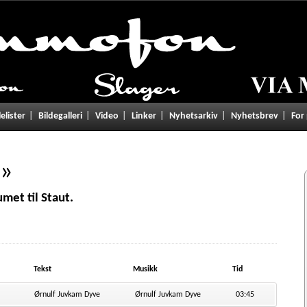
lelister
Bildegalleri
Video
Linker
Nyhetsarkiv
Nyhetsbrev
For
d
»
met til Staut.
Tekst
Musikk
Tid
Ørnulf Juvkam Dyve
Ørnulf Juvkam Dyve
03:45