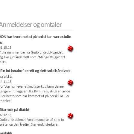
Anmeldelser og omtaler
VON har levert nok ei plate dei kan være stolte
av.
31.10.13
Plate nummer tre frå Gudbrandsdal-bandet.
Og like jublande flott som ”Mange Veigje” frå
2011.
"Ein fot innafor" er rett og slett solid håndverk
ra a til å.
14.11.13
For Von har lever et knallsterkt album denne
gangen- i tillegg er låta Rym, reis, struk en av de
aller beste som har kommet ut på norsk i år. For
en tekst!
Gitarrock på dialekt
02.12.13
Gudbrandsdølene i Von imponerte på sine to
første, og den tredje låter enda sterkere.
Heidalsk