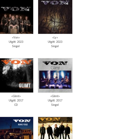
«Von»
«Ly»
Utgitt: 2023
Utgitt: 2023
Singel
Singel
«Glimt»
«Glimt»
Utgitt: 2017
Utgitt: 2017
CD
Singel