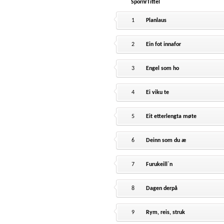
Spornr
Tittel
1
Planlaus
2
Ein fot innafor
3
Engel som ho
4
Ei viku te
5
Eit etterlengta møte
6
Deinn som du æ
7
Furukeill`n
8
Dagen derpå
9
Rym, reis, struk