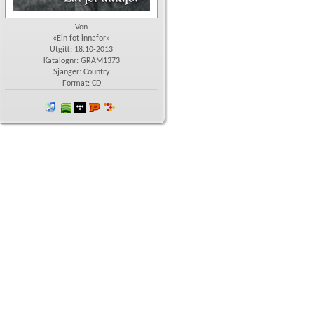
Von
«Ein fot innafor»
Utgitt: 18.10-2013
Katalognr: GRAM1373
Sjanger: Country
Format: CD
iTunes
spotify
wimp
Platekompaniet
7digital