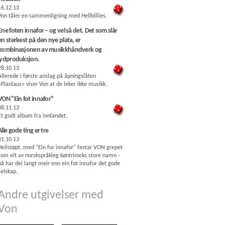
16.12.13
Von tåler en sammenligning med Hellbillies.
Ene foten innafor – og vel så det. Det som slår
en sterkest på den nye plata, er
kombinasjonen av musikkhåndverk og
lydproduksjon.
28.10.13
Allerede i første anslag på åpningslåten
«Planlaus» viser Von at de leker ikke musikk.
VON "Ein fot innafor"
08.11.13
Et godt album fra innlandet.
Alle gode ting er tre
31.10.13
Heilstøpt, med "Ein for innafor" festar VON grepet
som eit av norskspråkleg køntrirocks store namn -
nå har dei langt meir enn ein fot innafor det gode
selskap.
Andre utgivelser med
Von