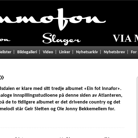
lelister
Bildegalleri
Video
Linker
Nyhetsarkiv
Nyhetsbrev
For
»
alen er klare med sitt tredje albumet «Ein fot innafor».
analoge innspillingsstudioene på denne siden av Atlanteren,
å de to tidligere albumet er det drivende country og det
 melodi står Geir Sletten og Ole Jonny Bekkemellem for.