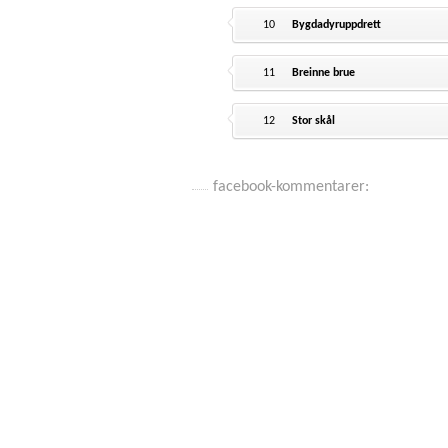
10
Bygdadyruppdrett
11
Breinne brue
12
Stor skål