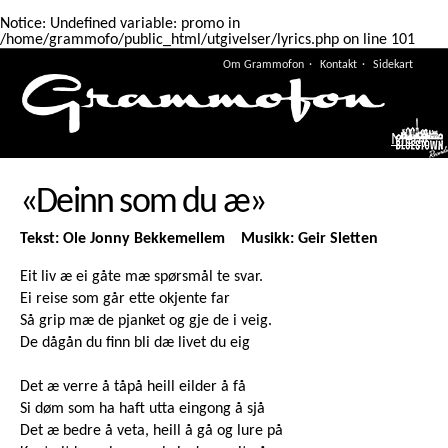
Notice
: Undefined variable: promo in
/home/grammofo/public_html/utgivelser/lyrics.php
on line
101
Om Grammofon
Kontakt
Sidekart
Meny
«Deinn som du æ»
Tekst: Ole Jonny Bekkemellem Musikk: Geir Sletten
Eit liv æ ei gåte mæ spørsmål te svar.
Ei reise som går ette okjente far
Så grip mæ de pjanket og gje de i veig.
De dågån du finn bli dæ livet du eig
Det æ verre å tåpå heill eilder å få
Si døm som ha haft utta eingong å sjå
Det æ bedre å veta, heill å gå og lure på