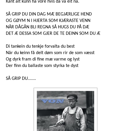
Kant alt kunn ha vore hvis da va eit nå.
SÅ GRIP DU DIN DAG MÆ BEGJÆRLIGE HEND
OG GØYM N I HJERTA SOM KJÆRASTE VENN
NÅR DÅGÅN BLI REGNA SÅ HUGS DU PÅ DÆ
DET Æ DESSA SOM GJER DE TE DEINN SOM DU Æ
Di tankein du tenkje forvalta du best
Når du keinn få delt døm som rir de som væsst
Og dyrk fram di fine mæ varme og lyst
Der finn du ballaste som styrka te dyst
SÅ GRIP DU.......