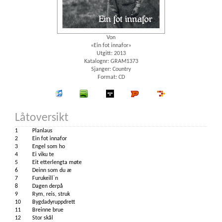
Von
«Ein fot innafor»
Utgitt: 2013
Katalognr: GRAM1373
Sjanger: Country
Format: CD
iTunes
spotify
wimp
Platekompaniet
7digital
Låtoversikt
1
Planlaus
2
Ein fot innafor
3
Engel som ho
4
Ei viku te
5
Eit etterlengta møte
6
Deinn som du æ
7
Furukeill`n
8
Dagen derpå
9
Rym, reis, struk
10
Bygdadyruppdrett
11
Breinne brue
12
Stor skål