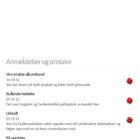
Anmeldelser og omtaler
Von et ekte albumband
14.10.11
Von har levert eit heilt produkt og tidvis heilt glimrande.
Rullende heidøler
20.10.11
Det oser trygghet og fandenivoldsk spilleglede av bandet Von.
Urkraft
01.12.11
Von fra Gudbrandsdalen vakte oppsikt med sitt selvtitulerte debutalbum og
følger opp med en ny dose countrybasert rock.
På veg igjen