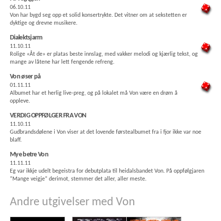
06.10.11
Von har bygd seg opp et solid konsertrykte. Det vitner om at sekstetten er
dyktige og drevne musikere.
Dialektsjarm
11.10.11
Rolige «Åt de» er platas beste innslag, med vakker melodi og kjærlig tekst, og
mange av låtene har lett fengende refreng.
Von øser på
01.11.11
Albumet har et herlig live-preg, og på lokalet må Von være en drøm å
oppleve.
VERDIG OPPFØLGER FRA VON
11.10.11
Gudbrandsdølene i Von viser at det lovende førstealbumet fra i fjor ikke var noe
blaff.
Mye betre Von
11.11.11
Eg var ikkje udelt begeistra for debutplata til heidalsbandet Von. På oppfølgjaren
”Mange veigje” derimot, stemmer det aller, aller meste.
Andre utgivelser med Von