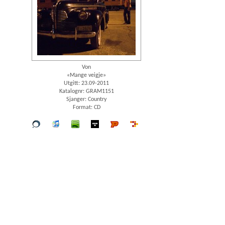
Von
«Mange veigje»
Utgitt: 23.09-2011
Katalognr: GRAM1151
Sjanger: Country
Format: CD
Vår
iTunes
spotify
wimp
Platekompaniet
7digital
butikk