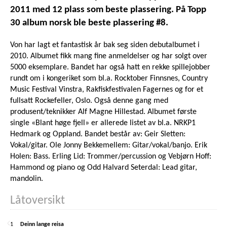
2011 med 12 plass som beste plassering. På Topp
30 album norsk ble beste plassering #8.
Von har lagt et fantastisk år bak seg siden debutalbumet i
2010. Albumet fikk mang fine anmeldelser og har solgt over
5000 eksemplare. Bandet har også hatt en rekke spillejobber
rundt om i kongeriket som bl.a. Rocktober Finnsnes, Country
Music Festival Vinstra, Rakfiskfestivalen Fagernes og for et
fullsatt Rockefeller, Oslo. Også denne gang med
produsent/teknikker Alf Magne Hillestad. Albumet første
single «Blant høge fjell» er allerede listet av bl.a. NRKP1
Hedmark og Oppland. Bandet består av: Geir Sletten:
Vokal/gitar. Ole Jonny Bekkemellem: Gitar/vokal/banjo. Erik
Holen: Bass. Erling Lid: Trommer/percussion og Vebjørn Hoff:
Hammond og piano og Odd Halvard Seterdal: Lead gitar,
mandolin.
Låtoversikt
1
Deinn lange reisa