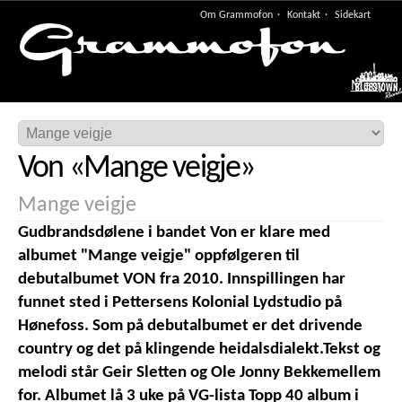
Om Grammofon
Kontakt
Sidekart
Meny
Von
«
Mange veigje
»
Mange veigje
Gudbrandsdølene i bandet Von er klare med
albumet "Mange veigje" oppfølgeren til
debutalbumet VON fra 2010. Innspillingen har
funnet sted i Pettersens Kolonial Lydstudio på
Hønefoss. Som på debutalbumet er det drivende
country og det på klingende heidalsdialekt.Tekst og
melodi står Geir Sletten og Ole Jonny Bekkemellem
for. Albumet lå 3 uke på VG-lista Topp 40 album i