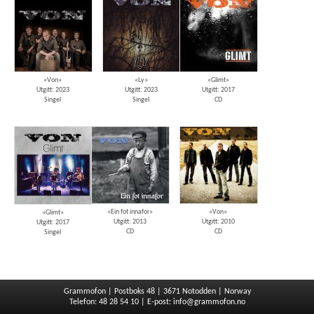
«Von»
«Ly»
«Glimt»
Utgitt: 2023
Utgitt: 2023
Utgitt: 2017
Singel
Singel
CD
«Ein fot innafor»
«Von»
«Glimt»
Utgitt: 2013
Utgitt: 2010
Utgitt: 2017
CD
CD
Singel
Grammofon | Postboks 48 | 3671 Notodden | Norway
Telefon: 48 28 54 10 | E-post:
info@grammofon.no