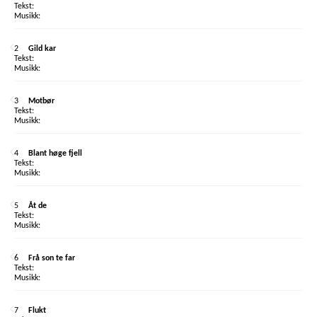
2
Gild kar
3
Motbør
4
Blant høge fjell
5
Åt de
6
Frå son te far
7
Flukt