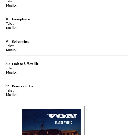
8
Heimplassen
9
Solreinning
10
Født te å få te illt
11
Berre i verd`n