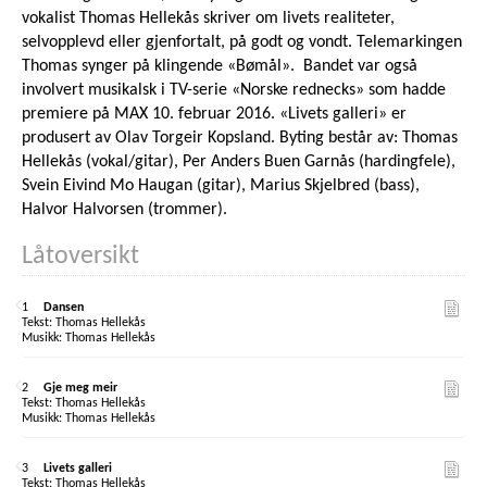
vokalist Thomas Hellekås skriver om livets realiteter,
selvopplevd eller gjenfortalt, på godt og vondt. Telemarkingen
Thomas synger på klingende «Bømål». Bandet var også
involvert musikalsk i TV-serie «Norske rednecks» som hadde
premiere på MAX 10. februar 2016. «Livets galleri» er
produsert av Olav Torgeir Kopsland. Byting består av: Thomas
Hellekås (vokal/gitar), Per Anders Buen Garnås (hardingfele),
Svein Eivind Mo Haugan (gitar), Marius Skjelbred (bass),
Halvor Halvorsen (trommer).
Låtoversikt
1
Dansen
Thomas Hellekås
Thomas Hellekås
2
Gje meg meir
Thomas Hellekås
Thomas Hellekås
3
Livets galleri
Thomas Hellekås