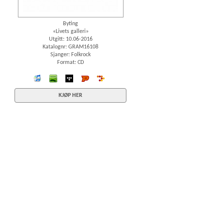
Byting
«Livets galleri»
Utgitt: 10.06-2016
Katalognr: GRAM16108
Sjanger: Folkrock
Format: CD
iTunes
spotify
wimp
Platekompaniet
7digital
KJØP HER