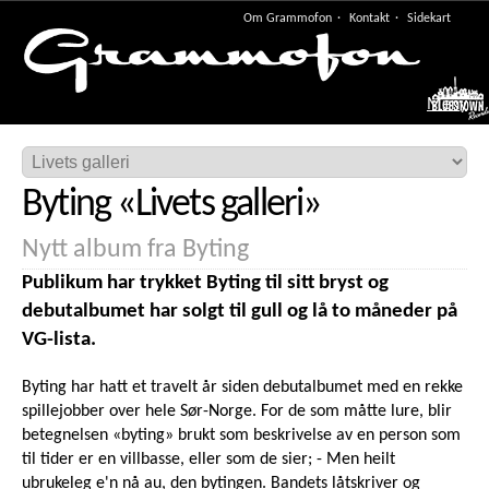
Om Grammofon
Kontakt
Sidekart
Meny
Byting
«
Livets galleri
»
Nytt album fra Byting
Publikum har trykket Byting til sitt bryst og
debutalbumet har solgt til gull og lå to måneder på
VG-lista.
Byting har hatt et travelt år siden debutalbumet med en rekke
spillejobber over hele Sør-Norge. For de som måtte lure, blir
betegnelsen «byting» brukt som beskrivelse av en person som
til tider er en villbasse, eller som de sier; - Men heilt
ubrukeleg e'n nå au, den bytingen. Bandets låtskriver og