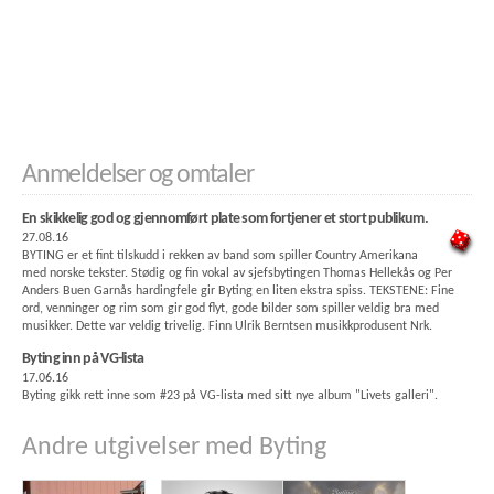
Anmeldelser og omtaler
En skikkelig god og gjennomført plate som fortjener et stort publikum.
27.08.16
BYTING er et fint tilskudd i rekken av band som spiller Country Amerikana
med norske tekster. Stødig og fin vokal av sjefsbytingen Thomas Hellekås og Per
Anders Buen Garnås hardingfele gir Byting en liten ekstra spiss. TEKSTENE: Fine
ord, venninger og rim som gir god flyt, gode bilder som spiller veldig bra med
musikker. Dette var veldig trivelig. Finn Ulrik Berntsen musikkprodusent Nrk.
Byting inn på VG-lista
17.06.16
Byting gikk rett inne som #23 på VG-lista med sitt nye album "Livets galleri".
Andre utgivelser med Byting