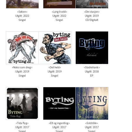
«Søken»
«Lang kveld»
«Din stasjon»
Utgitt: 2022
Utgitt: 2022
Utgitt: 2019
Singel
Singel
CD/Digitalt
«Noko som dreg»
«Det held»
«Sladrehank»
Utgitt: 2019
Utgitt: 2019
Utgitt: 2018
Singel
Singel
EP
«Tida flyg»
«Elt og ingenting»
«Solstråle»
Utgitt: 2017
Utgitt: 2017
Utgitt: 2017
Singel
Singel
Singel