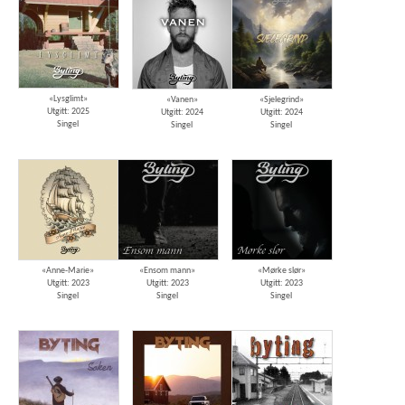
«Lysglimt»
«Vanen»
«Sjelegrind»
Utgitt: 2025
Utgitt: 2024
Utgitt: 2024
Singel
Singel
Singel
«Anne-Marie»
«Ensom mann»
«Mørke slør»
Utgitt: 2023
Utgitt: 2023
Utgitt: 2023
Singel
Singel
Singel