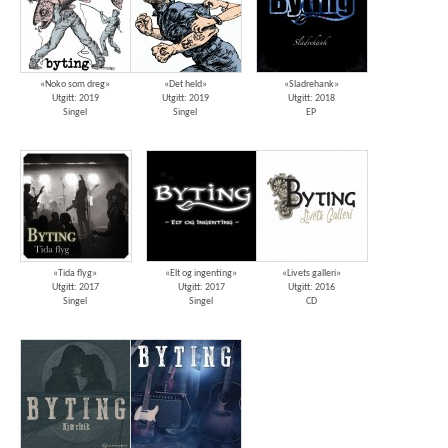
«Noko som dreg»
«Det held»
«Sladrehank»
Utgitt: 2019
Utgitt: 2019
Utgitt: 2018
Singel
Singel
EP
«Tida flyg»
«Elt og ingenting»
«Livets galleri»
Utgitt: 2017
Utgitt: 2017
Utgitt: 2016
Singel
Singel
CD