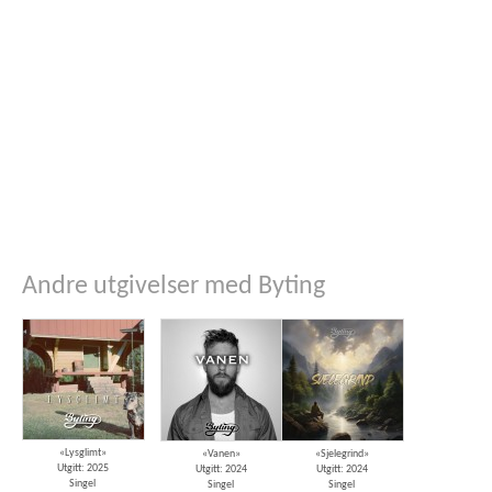
Andre utgivelser med Byting
«Lysglimt»
«Vanen»
«Sjelegrind»
Utgitt: 2025
Utgitt: 2024
Utgitt: 2024
Singel
Singel
Singel