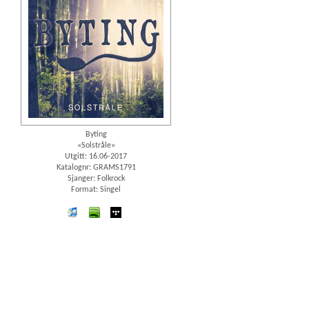
Byting
«Solstråle»
Utgitt: 16.06-2017
Katalognr: GRAMS1791
Sjanger: Folkrock
Format: Singel
iTunes
spotify
wimp