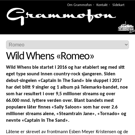
Om Grammofon
Kontakt
Sidekart
Meny
Wild Whens
«
Romeo
»
Wild Whens ble startet i 2016 og har etablert seg med sitt
eget type sound innen country-rock sjangeren. Siden
debut-singelen «Captain In The Sand» ble sluppet i 2017
har det blitt 9 singler og 1 album på Telemarks-bandet, noe
som har resultert i over 9,5 millioner streams og over
66.000 mnd. lyttere verden over. Blant bandets mest
populære låter finnes «Sally Saloon» som har over 2.6
millioner streams alene, «Steamtrain Jane», «Tornado» og
nevnte «Captain In The Sand».
Låtene er skrevet av frontmann Esben Meyer Kristensen og de