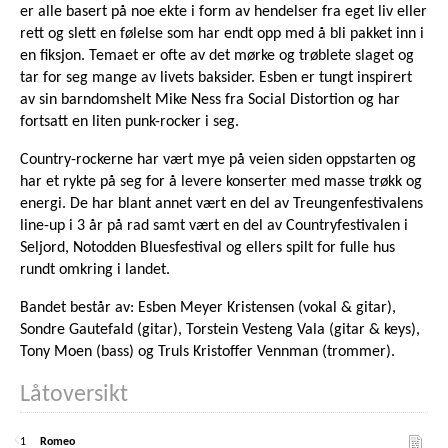
er alle basert på noe ekte i form av hendelser fra eget liv eller
rett og slett en følelse som har endt opp med å bli pakket inn i
en fiksjon. Temaet er ofte av det mørke og trøblete slaget og
tar for seg mange av livets baksider. Esben er tungt inspirert
av sin barndomshelt Mike Ness fra Social Distortion og har
fortsatt en liten punk-rocker i seg.
Country-rockerne har vært mye på veien siden oppstarten og
har et rykte på seg for å levere konserter med masse trøkk og
energi. De har blant annet vært en del av Treungenfestivalens
line-up i 3 år på rad samt vært en del av Countryfestivalen i
Seljord, Notodden Bluesfestival og ellers spilt for fulle hus
rundt omkring i landet.
Bandet består av: Esben Meyer Kristensen (vokal & gitar),
Sondre Gautefald (gitar), Torstein Vesteng Vala (gitar & keys),
Tony Moen (bass) og Truls Kristoffer Vennman (trommer).
Låtoversikt
1
Romeo