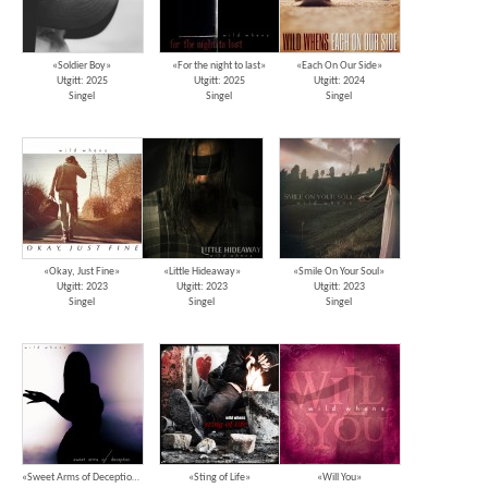
«Soldier Boy»
«For the night to last»
«Each On Our Side»
Utgitt: 2025
Utgitt: 2025
Utgitt: 2024
Singel
Singel
Singel
«Okay, Just Fine»
«Little Hideaway»
«Smile On Your Soul»
Utgitt: 2023
Utgitt: 2023
Utgitt: 2023
Singel
Singel
Singel
«Sweet Arms of Deception»
«Sting of Life»
«Will You»