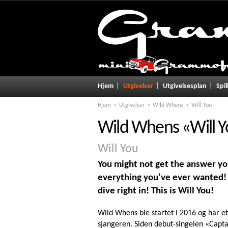
Hjem
Utgivelser
Utgivelsesplan
Spil
Hjem
Utgivelser
Wild Whens
Will You
Wild Whens
«
Will 
Will You
You might not get the answer you
everything you’ve ever wanted! D
dive right in! This is Will You!
Wild Whens ble startet i 2016 og har e
sjangeren. Siden debut-singelen «Captai