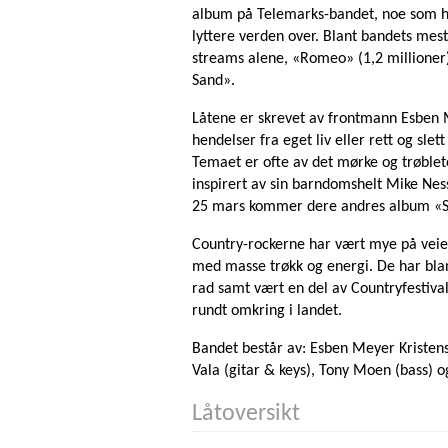
album på Telemarks-bandet, noe som har
lyttere verden over. Blant bandets mest
streams alene, «Romeo» (1,2 millioner
Sand».
Låtene er skrevet av frontmann Esben M
hendelser fra eget liv eller rett og slet
Temaet er ofte av det mørke og trøblete
inspirert av sin barndomshelt Mike Ness 
25 mars kommer dere andres album «St
Country-rockerne har vært mye på veien
med masse trøkk og energi. De har blan
rad samt vært en del av Countryfestivale
rundt omkring i landet.
Bandet består av: Esben Meyer Kristense
Vala (gitar & keys), Tony Moen (bass) 
Låtoversikt