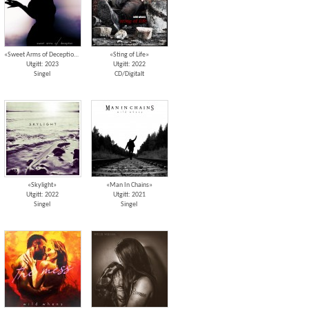
«Sweet Arms of Deception»
«Sting of Life»
Utgitt: 2023
Utgitt: 2022
Singel
CD/Digitalt
«Skylight»
«Man In Chains»
Utgitt: 2022
Utgitt: 2021
Singel
Singel