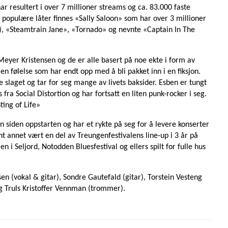
 resultert i over 7 millioner streams og ca. 83.000 faste
 populære låter finnes «Sally Saloon» som har over 3 millioner
), «Steamtrain Jane», «Tornado» og nevnte «Captain In The
eyer Kristensen og de er alle basert på noe ekte i form av
t en følelse som har endt opp med å bli pakket inn i en fiksjon.
 slaget og tar for seg mange av livets baksider. Esben er tungt
fra Social Distortion og har fortsatt en liten punk-rocker i seg.
ing of Life»
 siden oppstarten og har et rykte på seg for å levere konserter
t annet vært en del av Treungenfestivalens line-up i 3 år på
n i Seljord, Notodden Bluesfestival og ellers spilt for fulle hus
n (vokal & gitar), Sondre Gautefald (gitar), Torstein Vesteng
og Truls Kristoffer Vennman (trommer).