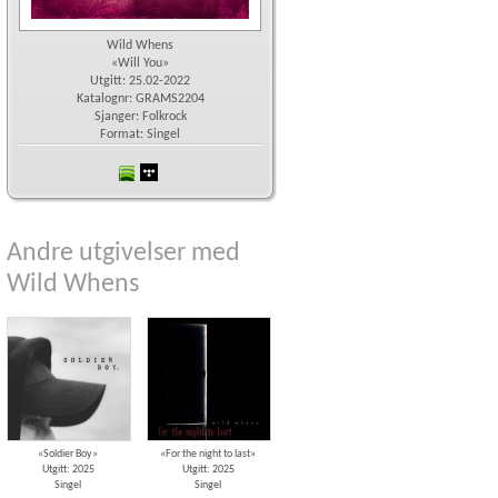
Wild Whens
«Will You»
Utgitt: 25.02-2022
Katalognr: GRAMS2204
Sjanger: Folkrock
Format: Singel
spotify
wimp
Andre utgivelser med
Wild Whens
«Soldier Boy»
«For the night to last»
Utgitt: 2025
Utgitt: 2025
Singel
Singel