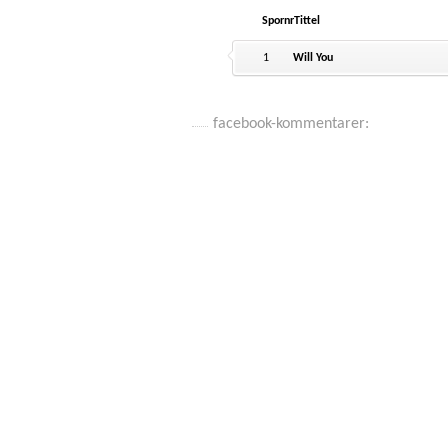
Spornr
Tittel
1
Will You