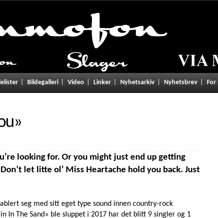
lelister
Bildegalleri
Video
Linker
Nyhetsarkiv
Nyhetsbrev
For
You
»
’re looking for. Or you might just end up getting
on’t let litte ol’ Miss Heartache hold you back. Just
tablert seg med sitt eget type sound innen country-rock
n In The Sand» ble sluppet i 2017 har det blitt 9 singler og 1