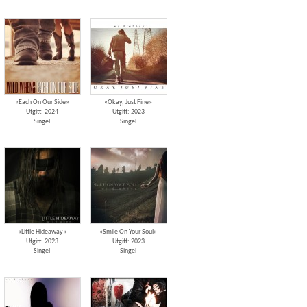
«Each On Our Side»
«Okay, Just Fine»
Utgitt: 2024
Utgitt: 2023
Singel
Singel
«Little Hideaway»
«Smile On Your Soul»
Utgitt: 2023
Utgitt: 2023
Singel
Singel