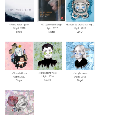
«Finne veien hjem»
«Ei stjerne som deg»
«Sanger du skal få når jeg dør»
Utgitt: 2018
Utgitt: 2017
Utgitt: 2017
Singel
Singel
CD/LP
«Nouraddins vise»
«Skuddsikker»
«Det går over»
Utgitt: 2016
Utgitt: 2017
Utgitt: 2016
Singel
Singel
Singel