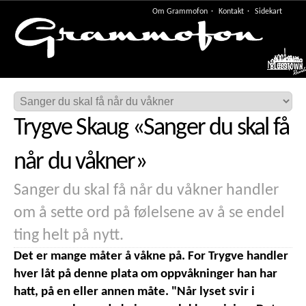
Om Grammofon
Kontakt
Sidekart
Meny
Trygve Skaug
«
Sanger du skal få
når du våkner
»
Sanger du skal få når du våkner handler
om å sette ord på følelsene av å se endel
ting helt på nytt.
Det er mange måter å våkne på. For Trygve handler
hver låt på denne plata om oppvåkninger han har
hatt, på en eller annen måte. "Når lyset svir i