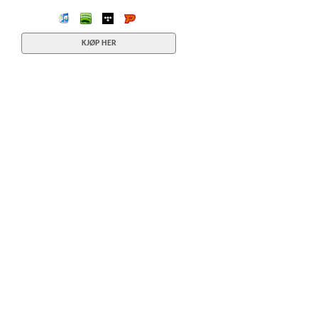
iTunes
spotify
wimp
Platekompaniet
KJØP HER