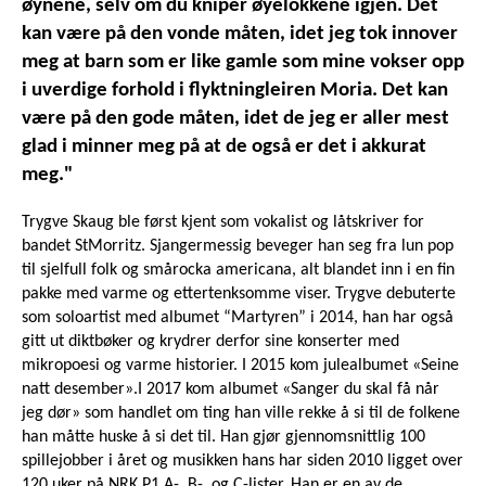
øynene, selv om du kniper øyelokkene igjen. Det
kan være på den vonde måten, idet jeg tok innover
meg at barn som er like gamle som mine vokser opp
i uverdige forhold i flyktningleiren Moria. Det kan
være på den gode måten, idet de jeg er aller mest
glad i minner meg på at de også er det i akkurat
meg."
Trygve Skaug ble først kjent som vokalist og låtskriver for
bandet StMorritz. Sjangermessig beveger han seg fra lun pop
til sjelfull folk og smårocka americana, alt blandet inn i en fin
pakke med varme og ettertenksomme viser. Trygve debuterte
som soloartist med albumet “Martyren” i 2014, han har også
gitt ut diktbøker og krydrer derfor sine konserter med
mikropoesi og varme historier. I 2015 kom julealbumet «Seine
natt desember».I 2017 kom albumet «Sanger du skal få når
jeg dør» som handlet om ting han ville rekke å si til de folkene
han måtte huske å si det til. Han gjør gjennomsnittlig 100
spillejobber i året og musikken hans har siden 2010 ligget over
120 uker på NRK P1 A-, B-, og C-lister. Han er en av de