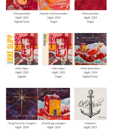
«Monumental»
«Ramler mot hverandre»
«Monumental»
Utgitt: 2025
Utgitt: 2025
Utgitt: 2025
Digitalt/Vinyl
Singel
Singel
«Ikke slipp»
«Ikke slipp»
«Seint desember»
Utgitt: 2025
Utgitt: 2025
Utgitt: 2024
Digitalt
Singel
Digitalt/Vinyl
«Sang fra en lys morgen»
«Eneste jeg mangler»
«Ankeret»
Utgitt: 2024
Utgitt: 2024
Utgitt: 2021