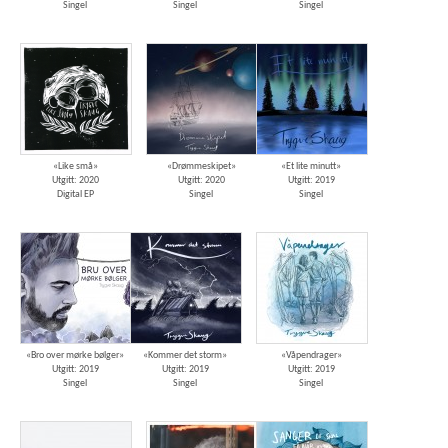
Singel
Singel
Singel
«Like små»
«Drømmeskipet»
«Et lite minutt»
Utgitt: 2020
Utgitt: 2020
Utgitt: 2019
Digital EP
Singel
Singel
«Bro over mørke bølger»
«Kommer det storm»
«Våpendrager»
Utgitt: 2019
Utgitt: 2019
Utgitt: 2019
Singel
Singel
Singel