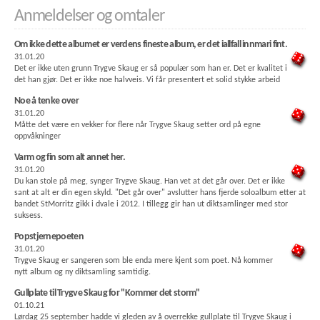
Anmeldelser og omtaler
Om ikke dette albumet er verdens fineste album, er det iallfall innmari fint.
31.01.20
Det er ikke uten grunn Trygve Skaug er så populær som han er. Det er kvalitet i
det han gjør. Det er ikke noe halvveis. Vi får presentert et solid stykke arbeid
Noe å tenke over
31.01.20
Måtte det være en vekker for flere når Trygve Skaug setter ord på egne
oppvåkninger
Varm og fin som alt annet her.
31.01.20
Du kan stole på meg, synger Trygve Skaug. Han vet at det går over. Det er ikke
sant at alt er din egen skyld. "Det går over" avslutter hans fjerde soloalbum etter at
bandet StMorritz gikk i dvale i 2012. I tillegg gir han ut diktsamlinger med stor
suksess.
Popstjernepoeten
31.01.20
Trygve Skaug er sangeren som ble enda mere kjent som poet. Nå kommer
nytt album og ny diktsamling samtidig.
Gullplate til Trygve Skaug for "Kommer det storm"
01.10.21
Lørdag 25 september hadde vi gleden av å overrekke gullplate til Trygve Skaug i