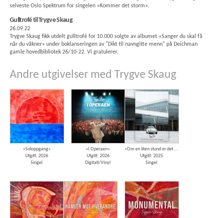
selveste Oslo Spektrum for singelen «Kommer det storm».
Gulltrofé til Trygve Skaug
26.09.22
Trygve Skaug fikk utdelt gulltrofé for 10.000 solgte av albumet «Sanger du skal få
når du våkner» under boklanseringen av "Dikt til navngitte menn" på Deichman
gamle hovedbibliotek 26/10-22. Vi gratulerer.
Andre utgivelser med Trygve Skaug
«Soloppgang»
«I Operaen»
«Om en liten stund er det morgen»
Utgitt: 2026
Utgitt: 2026
Utgitt: 2025
Singel
Digitalt/Vinyl
Singel