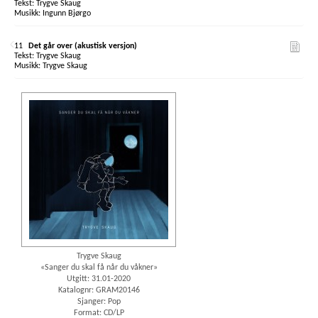
Trygve Skaug
Ingunn Bjørgo
11
Det går over (akustisk versjon)
Trygve Skaug
Trygve Skaug
Trygve Skaug
«Sanger du skal få når du våkner»
Utgitt: 31.01-2020
Katalognr: GRAM20146
Sjanger: Pop
Format: CD/LP