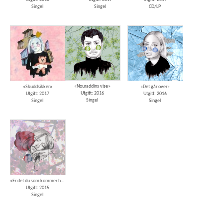
Singel
Singel
CD/LP
«Nouraddins vise»
«Skuddsikker»
«Det går over»
Utgitt: 2016
Utgitt: 2017
Utgitt: 2016
Singel
Singel
Singel
«Er det du som kommer hjem»
Utgitt: 2015
Singel