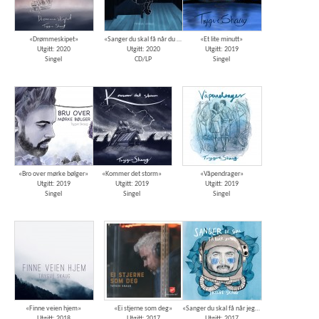
«Drømmeskipet»
«Sanger du skal få når du våkner»
«Et lite minutt»
Utgitt: 2020
Utgitt: 2020
Utgitt: 2019
Singel
CD/LP
Singel
«Bro over mørke bølger»
«Kommer det storm»
«Våpendrager»
Utgitt: 2019
Utgitt: 2019
Utgitt: 2019
Singel
Singel
Singel
«Finne veien hjem»
«Ei stjerne som deg»
«Sanger du skal få når jeg dør»
Utgitt: 2018
Utgitt: 2017
Utgitt: 2017