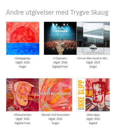
Andre utgivelser med Trygve Skaug
«Soloppgang»
«I Operaen»
«Om en liten stund er det morgen»
Utgitt: 2026
Utgitt: 2026
Utgitt: 2025
Singel
Digitalt/Vinyl
Singel
«Monumental»
«Ramler mot hverandre»
«Ikke slipp»
Utgitt: 2025
Utgitt: 2025
Utgitt: 2025
Digitalt/Vinyl
Singel
Digitalt