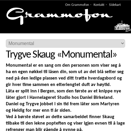
Om Grammofon
Kontakt
Sidekart
Meny
Trygve Skaug
«
Monumental
»
Monumental er en sang om den personen som viser seg å
ha en egen nøkkel til låsen din, som ut av det blå setter seg
ned på den ledige plassen ved ditt trøtte hverdagsbord og
gir hver time sammen en etterlengtet duft av høytid.
Låta er spilt inn i Bergen, som den første av et knippe nye
låter gjort i Havnelageret Studio hos Daniel Birkeland.
Daniel og Trygve jobbet i sin tid frem låter som Martyren
og Heldig for mer enn ti år siden.
Ved å børste støvet av dette samarbeidet finner Skaug
tilbake til den lekne popteften og viser igjen evnen til å lage
refrenger man blir gående å nynne på.