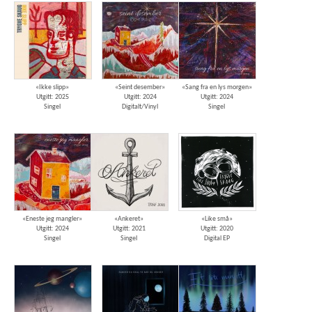
«Ikke slipp»
«Seint desember»
«Sang fra en lys morgen»
Utgitt: 2025
Utgitt: 2024
Utgitt: 2024
Singel
Digitalt/Vinyl
Singel
«Eneste jeg mangler»
«Ankeret»
«Like små»
Utgitt: 2024
Utgitt: 2021
Utgitt: 2020
Singel
Singel
Digital EP