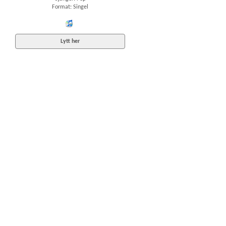
Format: Singel
iTunes
Lytt her