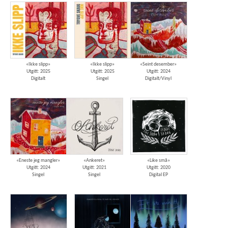
«Ikke slipp»
«Ikke slipp»
«Seint desember»
Utgitt: 2025
Utgitt: 2025
Utgitt: 2024
Digitalt
Singel
Digitalt/Vinyl
«Eneste jeg mangler»
«Ankeret»
«Like små»
Utgitt: 2024
Utgitt: 2021
Utgitt: 2020
Singel
Singel
Digital EP