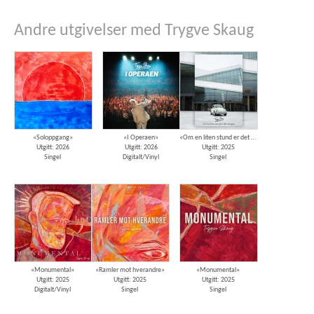
Andre utgivelser med Trygve Skaug
«Soloppgang»
«I Operaen»
«Om en liten stund er det morgen»
Utgitt: 2026
Utgitt: 2026
Utgitt: 2025
Singel
Digitalt/Vinyl
Singel
«Monumental»
«Ramler mot hverandre»
«Monumental»
Utgitt: 2025
Utgitt: 2025
Utgitt: 2025
Digitalt/Vinyl
Singel
Singel