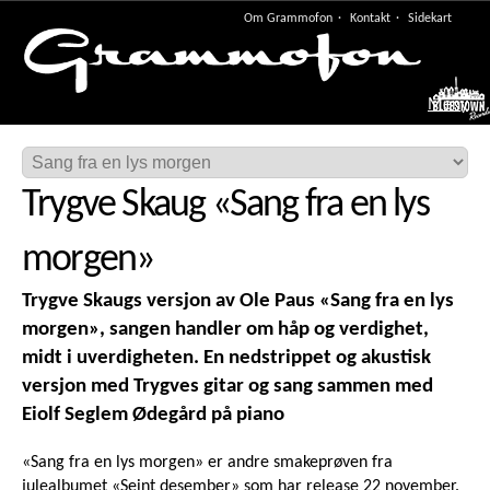
Om Grammofon
Kontakt
Sidekart
Meny
Trygve Skaug
«
Sang fra en lys
morgen
»
Trygve Skaugs versjon av Ole Paus «Sang fra en lys
morgen», sangen handler om håp og verdighet,
midt i uverdigheten. En nedstrippet og akustisk
versjon med Trygves gitar og sang sammen med
Eiolf Seglem Ødegård på piano
«Sang fra en lys morgen» er andre smakeprøven fra
julealbumet «Seint desember» som har release 22 november.