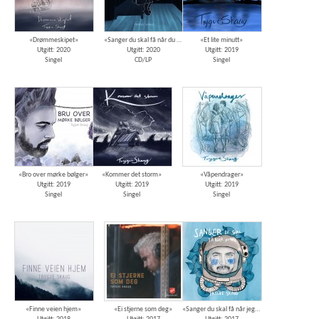
«Drømmeskipet»
«Sanger du skal få når du våkner»
«Et lite minutt»
Utgitt: 2020
Utgitt: 2020
Utgitt: 2019
Singel
CD/LP
Singel
«Bro over mørke bølger»
«Kommer det storm»
«Våpendrager»
Utgitt: 2019
Utgitt: 2019
Utgitt: 2019
Singel
Singel
Singel
«Finne veien hjem»
«Ei stjerne som deg»
«Sanger du skal få når jeg dør»