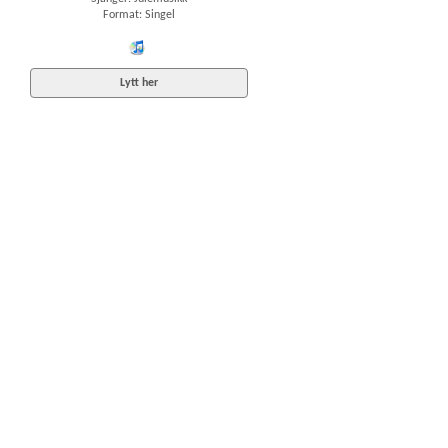
Format: Singel
iTunes
Lytt her