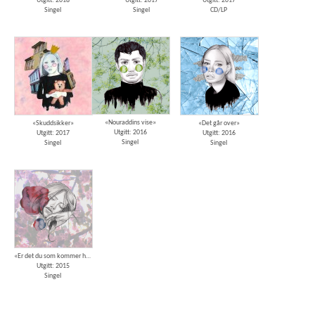
Utgitt: 2018
Utgitt: 2017
Utgitt: 2017
Singel
Singel
CD/LP
«Nouraddins vise»
«Skuddsikker»
«Det går over»
Utgitt: 2016
Utgitt: 2017
Utgitt: 2016
Singel
Singel
Singel
«Er det du som kommer hjem»
Utgitt: 2015
Singel