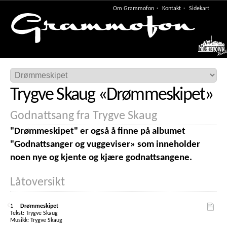
Om Grammofon
Kontakt
Sidekart
Meny
Trygve Skaug
«
Drømmeskipet
»
Godnattsang fra Trygve Skaug
"Drømmeskipet" er også å finne på albumet
"Godnattsanger og vuggeviser» som inneholder
noen nye og kjente og kjære godnattsangene.
Låtoversikt
1
Drømmeskipet
Trygve Skaug
Trygve Skaug