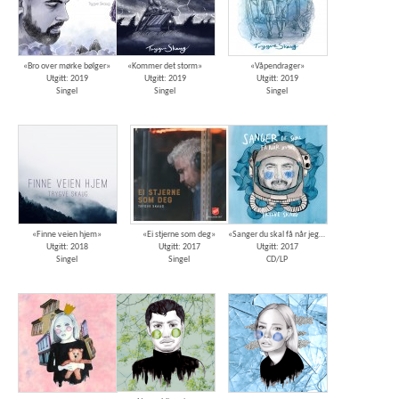
«Bro over mørke bølger»
«Kommer det storm»
«Våpendrager»
Utgitt: 2019
Utgitt: 2019
Utgitt: 2019
Singel
Singel
Singel
«Finne veien hjem»
«Ei stjerne som deg»
«Sanger du skal få når jeg dør»
Utgitt: 2018
Utgitt: 2017
Utgitt: 2017
Singel
Singel
CD/LP