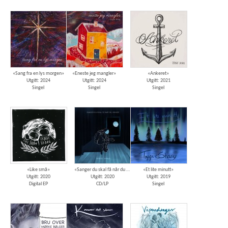
«Sang fra en lys morgen»
«Eneste jeg mangler»
«Ankeret»
Utgitt: 2024
Utgitt: 2024
Utgitt: 2021
Singel
Singel
Singel
«Like små»
«Sanger du skal få når du våkner»
«Et lite minutt»
Utgitt: 2020
Utgitt: 2020
Utgitt: 2019
Digital EP
CD/LP
Singel