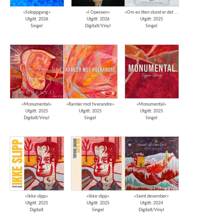
«Soloppgang»
«I Operaen»
«Om en liten stund er det morgen»
Utgitt: 2026
Utgitt: 2026
Utgitt: 2025
Singel
Digitalt/Vinyl
Singel
«Monumental»
«Ramler mot hverandre»
«Monumental»
Utgitt: 2025
Utgitt: 2025
Utgitt: 2025
Digitalt/Vinyl
Singel
Singel
«Ikke slipp»
«Ikke slipp»
«Seint desember»
Utgitt: 2025
Utgitt: 2025
Utgitt: 2024
Digitalt
Singel
Digitalt/Vinyl