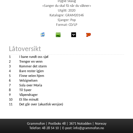
Trygve Skaug
«Sanger du skal få når du våkner»
Utgitt: 2020
Katalognr: GRAM20146
Sjanger: Pop
Format: CD/LP
iTunes
spotify
wimp
Platekompaniet
Låtoversikt
1
I bane rundt oss sjøl
2
Trenger en venn
3
Kommer det storm
4
Bare rester igjen
5
Finne veien hjem
6
Velsignelsen
7
Sola over Moria
8
Til Syver
9
Våpendrager
10
Et lite minutt
11
Det går over (akustisk versjon)
Grammofon | Postboks 48 | 3671 Notodden | Norway
Telefon: 48 28 54 10 | E-post:
info@grammofon.no