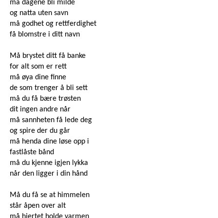
må dagene bli milde
og natta uten savn
må godhet og rettferdighet
få blomstre i ditt navn
Må brystet ditt få banke
for alt som er rett
må øya dine finne
de som trenger å bli sett
må du få bære trøsten
dit ingen andre når
må sannheten få lede deg
og spire der du går
må henda dine løse opp i
fastlåste bånd
må du kjenne igjen lykka
når den ligger i din hånd
Må du få se at himmelen
står åpen over alt
må hjertet holde varmen