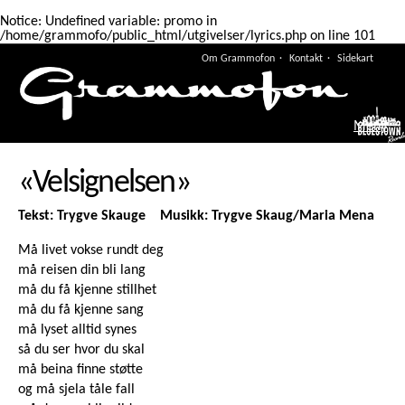
Notice
: Undefined variable: promo in
/home/grammofo/public_html/utgivelser/lyrics.php
on line
101
Om Grammofon
Kontakt
Sidekart
Meny
«Velsignelsen»
Tekst: Trygve Skauge Musikk: Trygve Skaug/Maria Mena
Må livet vokse rundt deg
må reisen din bli lang
må du få kjenne stillhet
må du få kjenne sang
må lyset alltid synes
så du ser hvor du skal
må beina finne støtte
og må sjela tåle fall