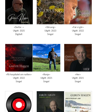
«Derfor..»
«Vårsang»
«Før vi går»
Utgitt: 2025
Utgitt: 2023
Utgitt: 2022
Digitalt
Singel
Singel
«På hospitalet om natten»
«Ronja»
«Her»
Utgitt: 2022
Utgitt: 2021
Utgitt: 2021
Singel
Singel
Singel