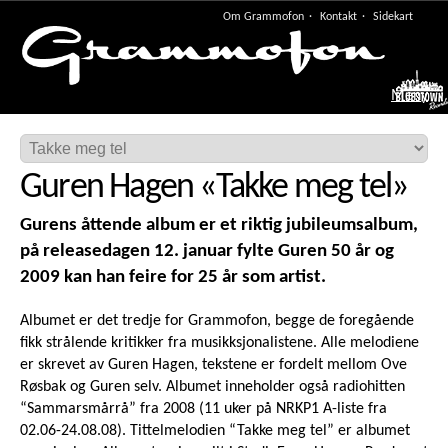
Om Grammofon
Kontakt
Sidekart
Meny
Guren Hagen
«
Takke meg tel
»
Gurens åttende album er et riktig jubileumsalbum,
på releasedagen 12. januar fylte Guren 50 år og
2009 kan han feire for 25 år som artist.
Albumet er det tredje for Grammofon, begge de foregående
fikk strålende kritikker fra musikksjonalistene. Alle melodiene
er skrevet av Guren Hagen, tekstene er fordelt mellom Ove
Røsbak og Guren selv. Albumet inneholder også radiohitten
“Sammarsmårrå” fra 2008 (11 uker på NRKP1 A-liste fra
02.06-24.08.08). Tittelmelodien “Takke meg tel” er albumet