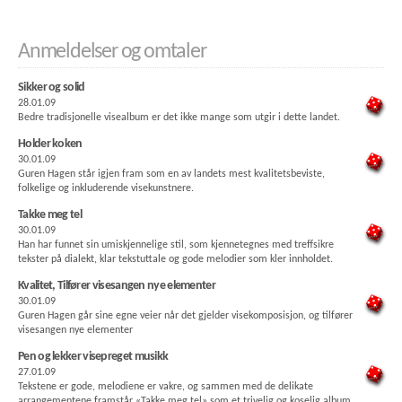
Anmeldelser og omtaler
Sikker og solid
28.01.09
Bedre tradisjonelle visealbum er det ikke mange som utgir i dette landet.
Holder koken
30.01.09
Guren Hagen står igjen fram som en av landets mest kvalitetsbeviste,
folkelige og inkluderende visekunstnere.
Takke meg tel
30.01.09
Han har funnet sin umiskjennelige stil, som kjennetegnes med treffsikre
tekster på dialekt, klar tekstuttale og gode melodier som kler innholdet.
Kvalitet, Tilfører visesangen nye elementer
30.01.09
Guren Hagen går sine egne veier når det gjelder visekomposisjon, og tilfører
visesangen nye elementer
Pen og lekker visepreget musikk
27.01.09
Tekstene er gode, melodiene er vakre, og sammen med de delikate
arrangementene framstår «Takke meg tel» som et trivelig og koselig album.