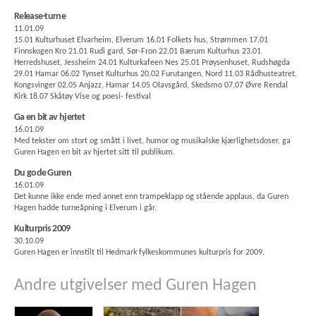
Release-turne
11.01.09
15.01 Kulturhuset Elvarheim, Elverum 16.01 Folkets hus, Strømmen 17.01
Finnskogen Kro 21.01 Rudi gard, Sør-Fron 22.01 Bærum Kulturhus 23.01
Herredshuset, Jessheim 24.01 Kulturkafeen Nes 25.01 Prøysenhuset, Rudshøgda
29.01 Hamar 06.02 Tynset Kulturhus 20.02 Furutangen, Nord 11.03 Rådhusteatret,
Kongsvinger 02.05 Anjazz, Hamar 14.05 Olavsgård, Skedsmo 07.07 Øvre Rendal
Kirk 18.07 Skåtøy Vise og poesi- festival
Ga en bit av hjertet
16.01.09
Med tekster om stort og smått i livet, humor og musikalske kjærlighetsdoser, ga
Guren Hagen en bit av hjertet sitt til publikum.
Du gode Guren
16.01.09
Det kunne ikke ende med annet enn trampeklapp og stående applaus, da Guren
Hagen hadde turneåpning i Elverum i går.
Kulturpris 2009
30.10.09
Guren Hagen er innstilt til Hedmark fylkeskommunes kulturpris for 2009.
Andre utgivelser med Guren Hagen