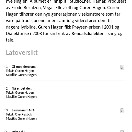
nye singlen. Albumet er innspilt i StudioEner, Hamar. Produsert
av Frode Berntzen, Vegar Ellevseth og Guren Hagen. Guren
Hagen tilhører den nye generasjonen visekunstnere som tar
vare på tradisjonene, men samtidig viderefører dem til
dagens lydbilde. Guren Hagen fikk Prøysen-prisen i 2001 og
Dialektprise i 2008 for sin bruk av Rendalsdialekten i sang og
tale.
Låtoversikt
1
Gi meg dengong
Guren Hagen
Guren Hagen
2
Nå er det deg
Guren Hagen
Guren Hagen
3
Sammarsmårrå
Ove Røsbak
Guren Hagen