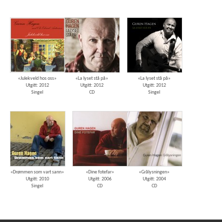
«Julekveld hos oss»
«La lyset stå på»
«La lyset stå på»
Utgitt: 2012
Utgitt: 2012
Utgitt: 2012
Singel
CD
Singel
«Drømmen som vart sann»
«Dine fotefar»
«Grålysningen»
Utgitt: 2010
Utgitt: 2006
Utgitt: 2004
Singel
CD
CD