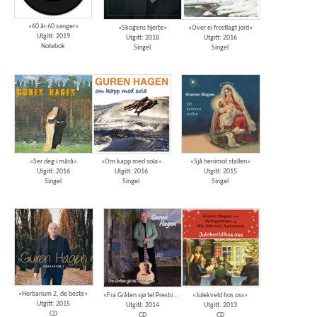
«60 år 60 sanger»
«Skogens hjerte»
«Over ei frostlagt jord»
Utgitt: 2019
Utgitt: 2018
Utgitt: 2016
Notebok
Singel
Singel
«Ser deg i mårå»
«Om kapp med sola»
«Sjå henimot stallen»
Utgitt: 2016
Utgitt: 2016
Utgitt: 2015
Singel
Singel
Singel
«Herbarium 2, de beste»
«Fra Gråten sjø tel Prestvegen»
«Julekveld hos oss»
Utgitt: 2015
Utgitt: 2014
Utgitt: 2013
CD
CD
CD