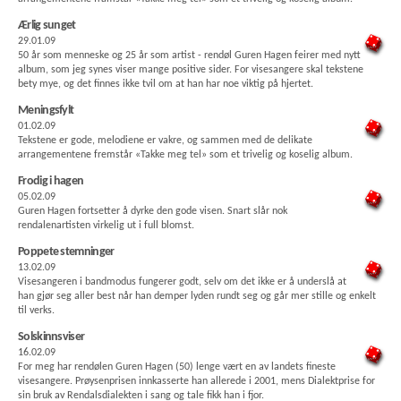
Ærlig sunget
29.01.09
50 år som menneske og 25 år som artist - rendøl Guren Hagen feirer med nytt
album, som jeg synes viser mange positive sider. For visesangere skal tekstene
bety mye, og det finnes ikke tvil om at han har noe viktig på hjertet.
Meningsfylt
01.02.09
Tekstene er gode, melodiene er vakre, og sammen med de delikate
arrangementene fremstår «Takke meg tel» som et trivelig og koselig album.
Frodig i hagen
05.02.09
Guren Hagen fortsetter å dyrke den gode visen. Snart slår nok
rendalenartisten virkelig ut i full blomst.
Poppete stemninger
13.02.09
Visesangeren i bandmodus fungerer godt, selv om det ikke er å underslå at
han gjør seg aller best når han demper lyden rundt seg og går mer stille og enkelt
til verks.
Solskinnsviser
16.02.09
For meg har rendølen Guren Hagen (50) lenge vært en av landets fineste
visesangere. Prøysenprisen innkasserte han allerede i 2001, mens Dialektprise for
sin bruk av Rendalsdialekten i sang og tale fikk han i fjor.