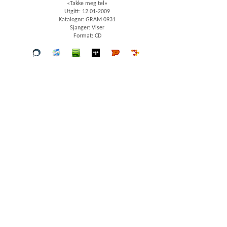
«Takke meg tel»
Utgitt: 12.01-2009
Katalognr: GRAM 0931
Sjanger: Viser
Format: CD
Vår
iTunes
spotify
wimp
Platekompaniet
7digital
butikk