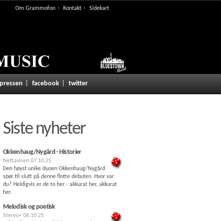
Om Grammofon
Kontakt
Sidekart
 pressen
facebook
twitter
Siste nyheter
Okkenhaug/Nygård - Historier
Nettavisen
07.10.25
Den høyst unike duoen Okkenhaug/Nygård
spør til slutt på denne flotte debuten. Hvor var
du? Heldigvis er de to her - akkurat her, akkurat
her.
Melodisk og poetisk
Stereo+
06.10.25