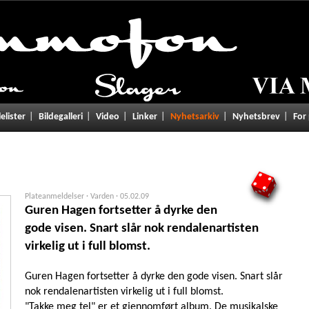
lelister
Bildegalleri
Video
Linker
Nyhetsarkiv
Nyhetsbrev
For
4
Plateanmeldelser · Varden ·
05.02.09
Guren Hagen fortsetter å dyrke den
gode visen. Snart slår nok rendalenartisten
virkelig ut i full blomst.
Guren Hagen fortsetter å dyrke den gode visen. Snart slår
nok rendalenartisten virkelig ut i full blomst.
"Takke meg tel" er et gjennomført album. De musikalske