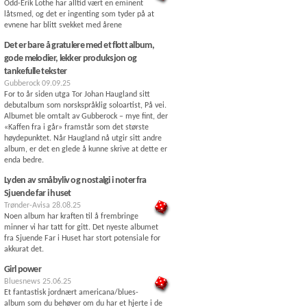
Odd-Erik Lothe har alltid vært en eminent
låtsmed, og det er ingenting som tyder på at
evnene har blitt svekket med årene
Det er bare å gratulere med et flott album,
gode melodier, lekker produksjon og
tankefulle tekster
Gubberock
09.09.25
For to år siden utga Tor Johan Haugland sitt
debutalbum som norskspråklig soloartist, På vei.
Albumet ble omtalt av Gubberock – mye fint, der
«Kaffen fra i går» framstår som det største
høydepunktet. Når Haugland nå utgir sitt andre
album, er det en glede å kunne skrive at dette er
enda bedre.
Lyden av småbyliv og nostalgi i noter fra
Sjuende far i huset
Trønder-Avisa
28.08.25
Noen album har kraften til å frembringe
minner vi har tatt for gitt. Det nyeste albumet
fra Sjuende Far i Huset har stort potensiale for
akkurat det.
Girl power
Bluesnews
25.06.25
Et fantastisk jordnært americana/blues-
album som du behøver om du har et hjerte i de