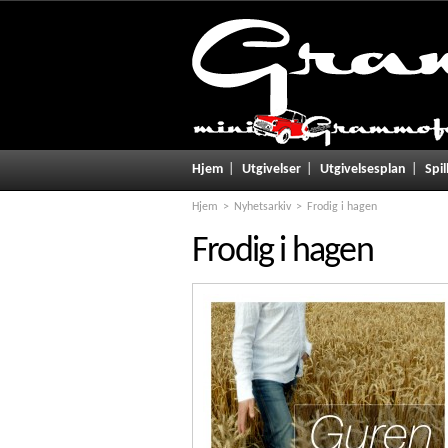
Hjem
Utgivelser
Utgivelsesplan
Spil
Hjem
Nyhetsarkiv
Frodig i hagen
Frodig i hagen