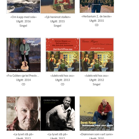
«Herbarium 2, de beste»
«Om kapp med sola»
«Sjå henimot stallen»
Utgitt: 2015
Utgitt: 2016
Utgitt: 2015
CD
Singel
Singel
«Fra Gråten sjø tel Prestvegen»
«Julekveld hos oss»
«Julekveld hos oss»
Utgitt: 2014
Utgitt: 2013
Utgitt: 2012
CD
CD
Singel
«La lyset stå på»
«La lyset stå på»
«Drømmen som vart sann»
Utgitt: 2012
Utgitt: 2012
Utgitt: 2010