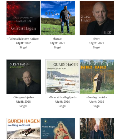
«På hospitalet om natten»
«Ronja»
«Her»
Utgitt: 2022
Utgitt: 2021
Utgitt: 2021
Singel
Singel
Singel
«Skogens hjerte»
«Over ei frostlagt jord»
«Ser deg i mårå»
Utgitt: 2018
Utgitt: 2016
Utgitt: 2016
Singel
Singel
Singel