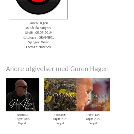
Guren Hagen
«60 år 60 sanger»
Utgitt: 05.07-2019
Katalognr: GRAMB01
Sjanger: Viser
Format: Notebok
Andre utgivelser med Guren Hagen
«Derfor..»
«Vårsang»
«Før vi går»
Utgitt: 2025
Utgitt: 2023
Utgitt: 2022
Digitalt
Singel
Singel