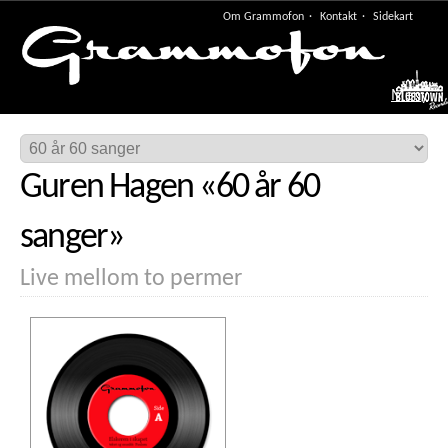
Om Grammofon
Kontakt
Sidekart
Meny
Guren Hagen
«
60 år 60
sanger
»
Live mellom to permer