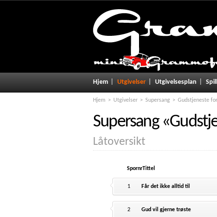
Hjem
Utgivelser
Utgivelsesplan
Spil
Hjem
Utgivelser
Supersang
Gudstjeneste fo
Supersang
«
Gudstje
Låtoversikt
Spornr
Tittel
1
Får det ikke alltid til
2
Gud vil gjerne trøste