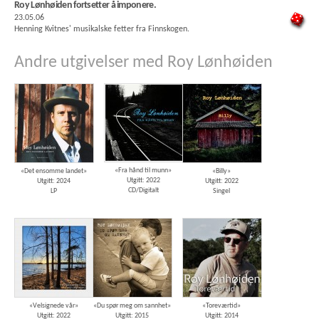
Roy Lønhøiden fortsetter å imponere.
23.05.06
Henning Kvitnes' musikalske fetter fra Finnskogen.
Andre utgivelser med Roy Lønhøiden
«Fra hånd til munn»
«Det ensomme landet»
«Billy»
Utgitt: 2022
Utgitt: 2024
Utgitt: 2022
CD/Digitalt
LP
Singel
«Velsignede vår»
«Du spør meg om sannhet»
«Toreværtid»
Utgitt: 2022
Utgitt: 2015
Utgitt: 2014