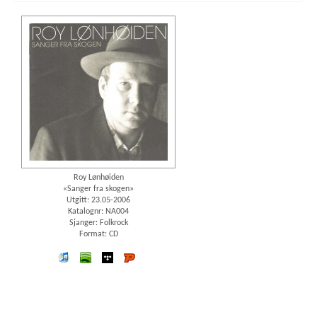
Roy Lønhøiden
«Sanger fra skogen»
Utgitt: 23.05-2006
Katalognr: NA004
Sjanger: Folkrock
Format: CD
iTunes
spotify
wimp
Platekompaniet