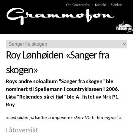
Om Grammofon
Kontakt
Sidekart
Meny
Roy Lønhøiden
«
Sanger fra
skogen
»
Roys andre soloalbum "Sanger fra skogen" ble
nominert til Spellemann i countryklassen i 2006.
Låta "Rekendes på ei fjøl" ble A- listet av Nrk P1.
Roy
«Lønhøiden fortsetter å imponere» skrev VG til terningkast 5.
Låtoversikt