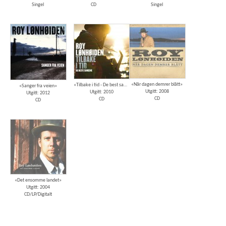
Singel
CD
Singel
«Når dagen demrer blått»
«Tilbake i tid - De best sangene»
«Sanger fra veien»
Utgitt: 2008
Utgitt: 2010
Utgitt: 2012
CD
CD
CD
«Det ensomme landet»
Utgitt: 2004
CD/LP/Digitalt