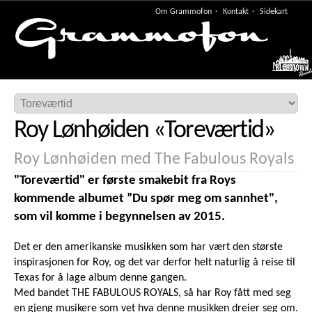
Om Grammofon
Kontakt
Sidekart
Meny
Roy Lønhøiden
«
Toreværtid
»
Roy Lønhøiden med The Fabulous Royals
"Toreværtid" er første smakebit fra Roys
kommende albumet ”Du spør meg om sannhet",
som vil komme i begynnelsen av 2015.
Det er den amerikanske musikken som har vært den største
inspirasjonen for Roy, og det var derfor helt naturlig å reise til
Texas for å lage album denne gangen.
Med bandet THE FABULOUS ROYALS, så har Roy fått med seg
en gjeng musikere som vet hva denne musikken dreier seg om.