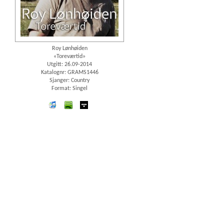
Roy Lønhøiden
«Toreværtid»
Utgitt: 26.09-2014
Katalognr: GRAMS1446
Sjanger: Country
Format: Singel
iTunes
spotify
wimp