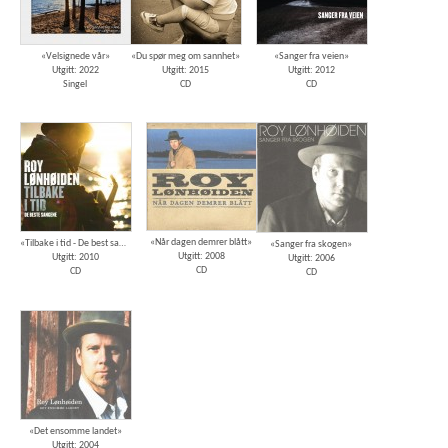
«Velsignede vår»
«Du spør meg om sannhet»
«Sanger fra veien»
Utgitt: 2022
Utgitt: 2015
Utgitt: 2012
Singel
CD
CD
«Når dagen demrer blått»
«Tilbake i tid - De best sangene»
«Sanger fra skogen»
Utgitt: 2008
Utgitt: 2010
Utgitt: 2006
CD
CD
CD
«Det ensomme landet»
Utgitt: 2004