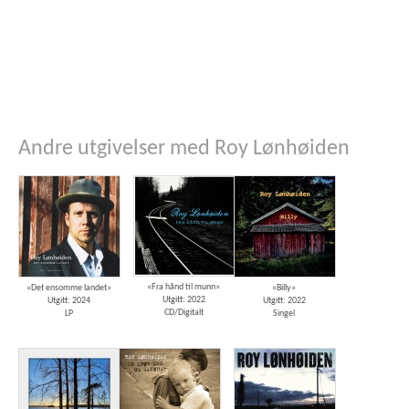
Andre utgivelser med Roy Lønhøiden
«Fra hånd til munn»
«Det ensomme landet»
«Billy»
Utgitt: 2022
Utgitt: 2024
Utgitt: 2022
CD/Digitalt
LP
Singel