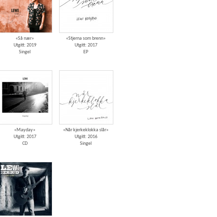
«Så nær»
«Stjerna som brenn»
Utgitt: 2019
Utgitt: 2017
Singel
EP
«Mayday»
«Når kjerkeklokka slår»
Utgitt: 2017
Utgitt: 2016
CD
Singel