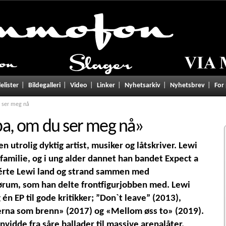
lelister
Bildegalleri
Video
Linker
Nyhetsarkiv
Nyhetsbrev
For
 ser meg nå
a, om du ser meg nå
»
n utrolig dyktig artist, musiker og låtskriver. Lewi
familie, og i ung alder dannet han bandet Expect a
érte Lewi land og strand sammen med
rum, som han delte frontfigurjobben med. Lewi
 én EP til gode kritikker; ”Don`t leave” (2013),
erna som brenn» (2017) og «Mellom øss to» (2019).
vidde fra såre ballader til massive arenalåter.