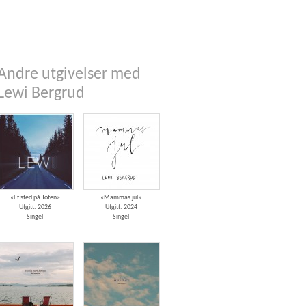
Andre utgivelser med
Lewi Bergrud
«Et sted på Toten»
«Mammas jul»
Utgitt: 2026
Utgitt: 2024
Singel
Singel