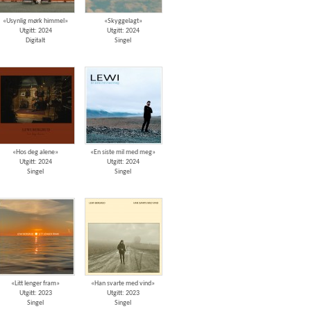
«Usynlig mørk himmel»
«Skyggelagt»
Utgitt: 2024
Utgitt: 2024
Digitalt
Singel
«Hos deg alene»
«En siste mil med meg»
Utgitt: 2024
Utgitt: 2024
Singel
Singel
«Litt lenger fram»
«Han svarte med vind»
Utgitt: 2023
Utgitt: 2023
Singel
Singel