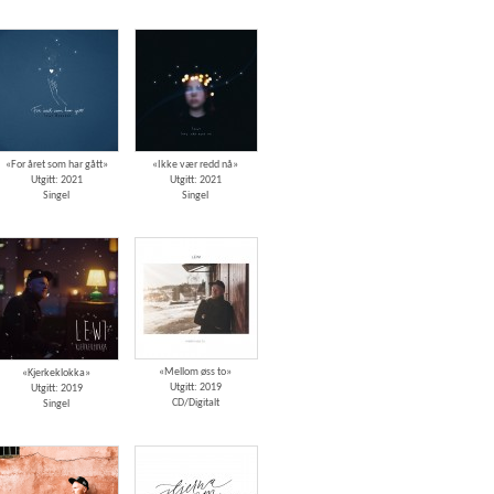
«For året som har gått»
«Ikke vær redd nå»
Utgitt: 2021
Utgitt: 2021
Singel
Singel
«Mellom øss to»
«Kjerkeklokka»
Utgitt: 2019
Utgitt: 2019
CD/Digitalt
Singel