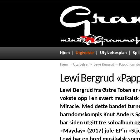
Hjem
Utgivelser
Utgivelsesplan
Spil
Hjem
Utgivelser
Lewi Bergrud
Pappa, om du
Lewi Bergrud
«
Papp
Lewi Bergrud fra Østre Toten er e
vokste opp i en svært musikalsk 
Miracle. Med dette bandet turn
barndomskompis Knut Anders Sø
har siden utgitt tre soloalbum og
«Mayday» (2017) jule-EP´n «Stj
Lewi har en bred musikalsk spenn