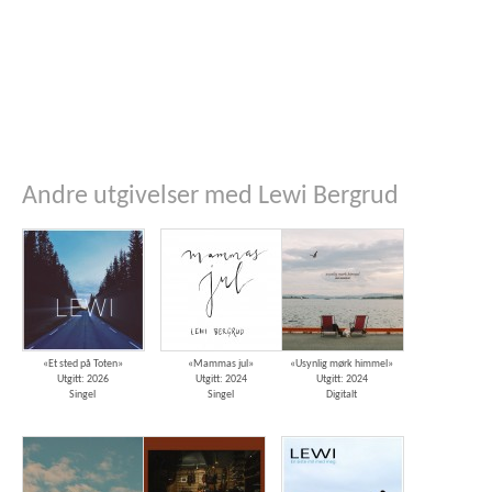
Andre utgivelser med Lewi Bergrud
«Et sted på Toten»
«Mammas jul»
«Usynlig mørk himmel»
Utgitt: 2026
Utgitt: 2024
Utgitt: 2024
Singel
Singel
Digitalt