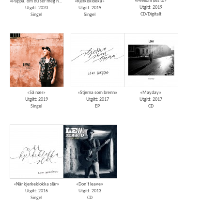
«Mellom øss to»
«Pappa, om du ser meg nå»
«Kjerkeklokka»
Utgitt: 2019
Utgitt: 2020
Utgitt: 2019
CD/Digitalt
Singel
Singel
«Så nær»
«Stjerna som brenn»
«Mayday»
Utgitt: 2019
Utgitt: 2017
Utgitt: 2017
Singel
EP
CD
«Når kjerkeklokka slår»
«Don`t leave»
Utgitt: 2016
Utgitt: 2013
Singel
CD