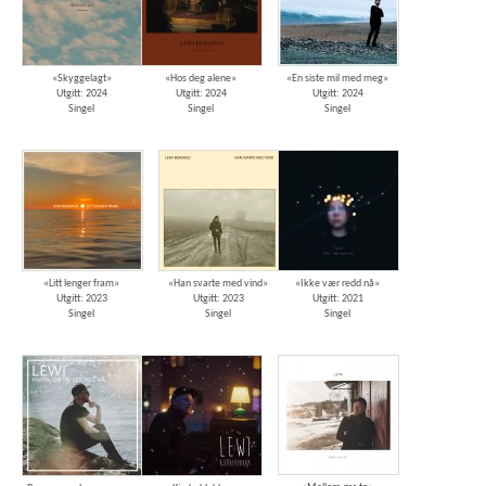
«Skyggelagt»
«Hos deg alene»
«En siste mil med meg»
Utgitt: 2024
Utgitt: 2024
Utgitt: 2024
Singel
Singel
Singel
«Litt lenger fram»
«Han svarte med vind»
«Ikke vær redd nå»
Utgitt: 2023
Utgitt: 2023
Utgitt: 2021
Singel
Singel
Singel