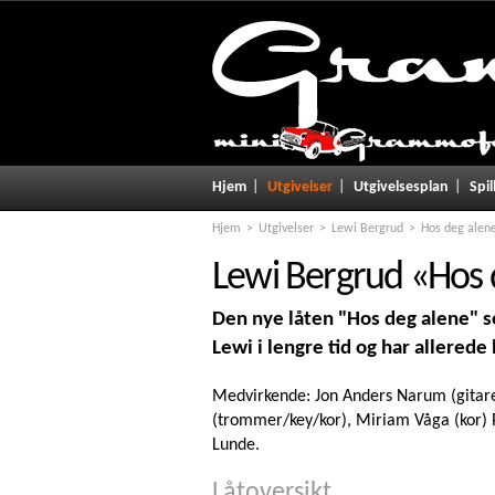
Hjem
Utgivelser
Utgivelsesplan
Spil
Hjem
Utgivelser
Lewi Bergrud
Hos deg alen
Lewi Bergrud
«
Hos 
Den nye låten "Hos deg alene" s
Lewi i lengre tid og har allerede 
Medvirkende: Jon Anders Narum (gitare
(trommer/key/kor), Miriam Våga (kor) 
Lunde.
Låtoversikt