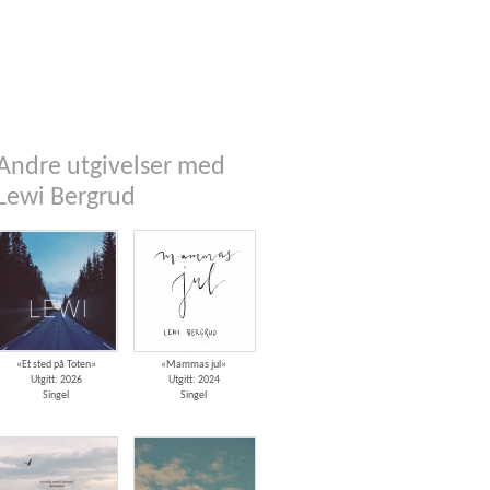
Andre utgivelser med
Lewi Bergrud
«Et sted på Toten»
«Mammas jul»
Utgitt: 2026
Utgitt: 2024
Singel
Singel