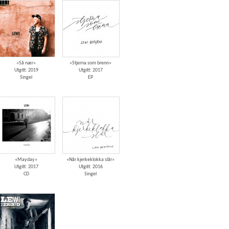
«Så nær»
«Stjerna som brenn»
Utgitt: 2019
Utgitt: 2017
Singel
EP
«Mayday»
«Når kjerkeklokka slår»
Utgitt: 2017
Utgitt: 2016
CD
Singel