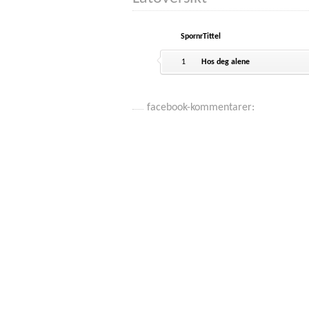
Spornr
Tittel
1
Hos deg alene