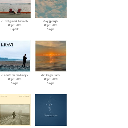
«Usynlig mørk himmel»
«Skyggelagt»
Utgitt: 2024
Utgitt: 2024
Digitalt
Singel
«En siste mil med meg»
«Litt lenger fram»
Utgitt: 2024
Utgitt: 2023
Singel
Singel