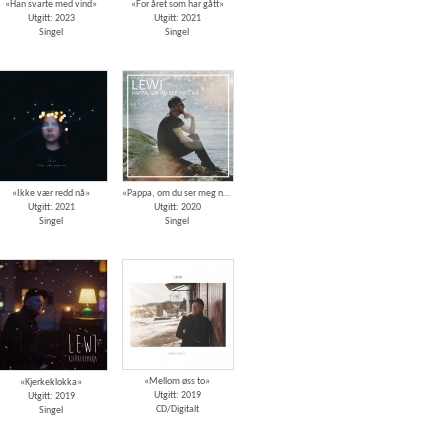
«Han svarte med vind»
«For året som har gått»
Utgitt: 2023
Utgitt: 2021
Singel
Singel
«Ikke vær redd nå»
«Pappa, om du ser meg nå»
Utgitt: 2021
Utgitt: 2020
Singel
Singel
«Mellom øss to»
«Kjerkeklokka»
Utgitt: 2019
Utgitt: 2019
CD/Digitalt
Singel