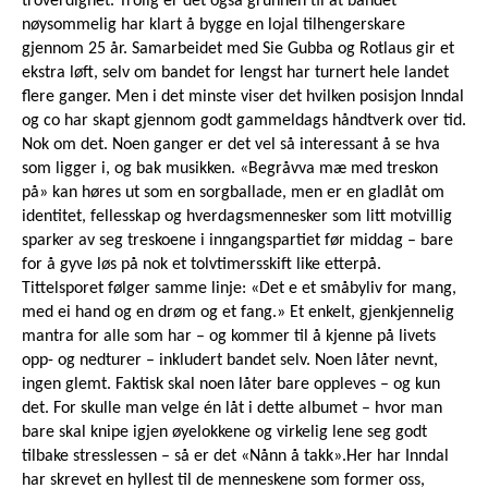
troverdighet. Trolig er det også grunnen til at bandet
nøysommelig har klart å bygge en lojal tilhengerskare
gjennom 25 år. Samarbeidet med Sie Gubba og Rotlaus gir et
ekstra løft, selv om bandet for lengst har turnert hele landet
flere ganger. Men i det minste viser det hvilken posisjon Inndal
og co har skapt gjennom godt gammeldags håndtverk over tid.
Nok om det. Noen ganger er det vel så interessant å se hva
som ligger i, og bak musikken. «Begråvva mæ med treskon
på» kan høres ut som en sorgballade, men er en gladlåt om
identitet, fellesskap og hverdagsmennesker som litt motvillig
sparker av seg treskoene i inngangspartiet før middag – bare
for å gyve løs på nok et tolvtimersskift like etterpå.
Tittelsporet følger samme linje: «Det e et småbyliv for mang,
med ei hand og en drøm og et fang.» Et enkelt, gjenkjennelig
mantra for alle som har – og kommer til å kjenne på livets
opp- og nedturer – inkludert bandet selv. Noen låter nevnt,
ingen glemt. Faktisk skal noen låter bare oppleves – og kun
det. For skulle man velge én låt i dette albumet – hvor man
bare skal knipe igjen øyelokkene og virkelig lene seg godt
tilbake stresslessen – så er det «Nånn å takk».Her har Inndal
har skrevet en hyllest til de menneskene som former oss,