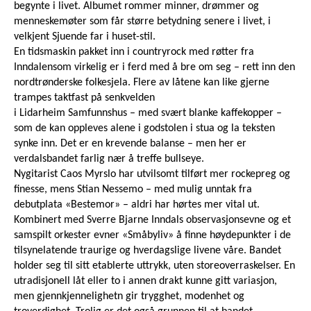
begynte i livet. Albumet rommer minner, drømmer og
menneskemøter som får større betydning senere i livet, i
velkjent Sjuende far i huset-stil.
En tidsmaskin pakket inn i countryrock med røtter fra
Inndalensom virkelig er i ferd med å bre om seg – rett inn den
nordtrønderske folkesjela. Flere av låtene kan like gjerne
trampes taktfast på senkvelden
i Lidarheim Samfunnshus – med svært blanke kaffekopper –
som de kan oppleves alene i godstolen i stua og la teksten
synke inn. Det er en krevende balanse – men her er
verdalsbandet farlig nær å treffe bullseye.
Nygitarist Caos Myrslo har utvilsomt tilført mer rockepreg og
finesse, mens Stian Nessemo – med mulig unntak fra
debutplata «Bestemor» – aldri har hørtes mer vital ut.
Kombinert med Sverre Bjarne Inndals observasjonsevne og et
samspilt orkester evner «Småbyliv» å finne høydepunkter i de
tilsynelatende traurige og hverdagslige livene våre. Bandet
holder seg til sitt etablerte uttrykk, uten storeoverraskelser. En
utradisjonell låt eller to i annen drakt kunne gitt variasjon,
men gjennkjennelighetn gir trygghet, modenhet og