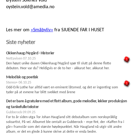
Øystein Solenes Vold
oystein.vold@amedia.no
Les mer om
«Småbyliv»
fra SJUENDE FAR I HUSET
Siste nyheter
Okkenhaug/Nygård - Historier
Nettavisen
07.10.25
Den høyst unike duoen Okkenhaug/Nygård spør til slutt på denne flotte
debuten. Hvor var du? Heldigvis er de to her - akkurat her, akkurat her.
Melodisk og poetisk
Stereo+
06.10.25
Odd-Erik Lothe har alltid vært en eminent låtsmed, og det er ingenting som
tyder på at evnene har blitt svekket med årene
Det er bare å gratulere med et flott album, gode melodier, lekker produksjon
og tankefulle tekster
Gubberock
09.09.25
For to år siden utga Tor Johan Haugland sitt debutalbum som norskspråklig
soloartist, På vei. Albumet ble omtalt av Gubberock – mye fint, der «Kaffen fra i
går» framstår som det største høydepunktet. Når Haugland nå utgir sitt andre
album, er det en glede å kunne skrive at dette er enda bedre.