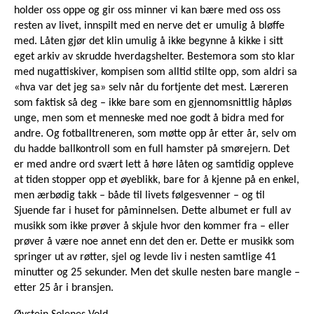
holder oss oppe og gir oss minner vi kan bære med oss oss
resten av livet, innspilt med en nerve det er umulig å bløffe
med. Låten gjør det klin umulig å ikke begynne å kikke i sitt
eget arkiv av skrudde hverdagshelter. Bestemora som sto klar
med nugattiskiver, kompisen som alltid stilte opp, som aldri sa
«hva var det jeg sa» selv når du fortjente det mest. Læreren
som faktisk så deg – ikke bare som en gjennomsnittlig håpløs
unge, men som et menneske med noe godt å bidra med for
andre. Og fotballtreneren, som møtte opp år etter år, selv om
du hadde ballkontroll som en full hamster på smørejern. Det
er med andre ord svært lett å høre låten og samtidig oppleve
at tiden stopper opp et øyeblikk, bare for å kjenne på en enkel,
men ærbødig takk – både til livets følgesvenner – og til
Sjuende far i huset for påminnelsen. Dette albumet er full av
musikk som ikke prøver å skjule hvor den kommer fra – eller
prøver å være noe annet enn det den er. Dette er musikk som
springer ut av røtter, sjel og levde liv i nesten samtlige 41
minutter og 25 sekunder. Men det skulle nesten bare mangle –
etter 25 år i bransjen.