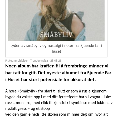
Lyden av småbyliv og nostalgi i noter fra Sjuende far i
huset
Plateanmeldelser · Trønder-Avisa ·
28.08.25
Noen album har kraften til å frembringe minner vi
har tatt for gitt. Det nyeste albumet fra Sjuende Far
i Huset har stort potensiale for akkurat det.
Å høre «Småbyliv» fra start til slutt er som å rusle gjennom
bygda du vokste opp i med ditt førstefødte barn i vogna – ikke
raskt, men i ro, med nikk til kjentfolk i symbiose med lukten av
nyslått gress – og et stopp
ved den gamle nedslitte skolen som minner deg om hvor alt