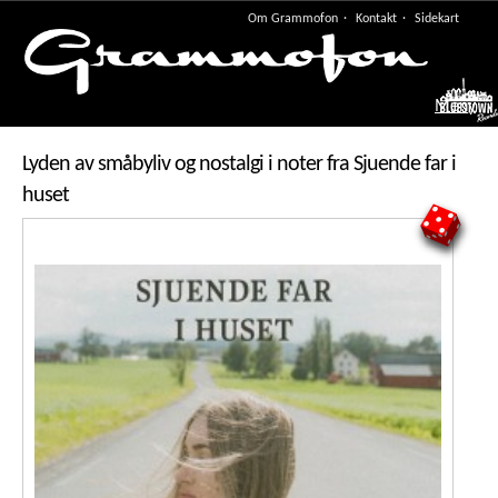
Om Grammofon
Kontakt
Sidekart
Meny
Lyden av småbyliv og nostalgi i noter fra Sjuende far i
huset
5