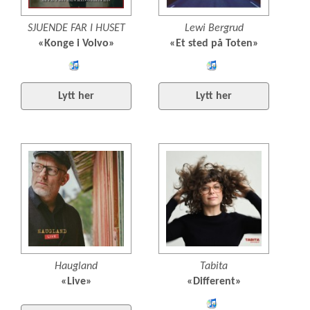
SJUENDE FAR I HUSET
Lewi Bergrud
«Konge i Volvo»
«Et sted på Toten»
Lytt
Lytt
og
og
Lytt her
Lytt her
kjøp
kjøp
iTunes
iTunes
Haugland
Tabita
«Live»
«Different»
Lytt