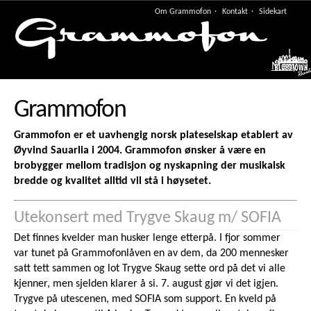
Om Grammofon
Kontakt
Sidekart
Meny
Grammofon
Grammofon er et uavhengig norsk plateselskap etablert av
Øyvind Sauarlia i 2004. Grammofon ønsker å være en
brobygger mellom tradisjon og nyskapning der musikalsk
bredde og kvalitet alltid vil stå i høysetet.
Utekonsert med Trygve Skaug m/ SOFIA
Det finnes kvelder man husker lenge etterpå. I fjor sommer
var tunet på Grammofonlåven en av dem, da 200 mennesker
satt tett sammen og lot Trygve Skaug sette ord på det vi alle
kjenner, men sjelden klarer å si. 7. august gjør vi det igjen.
Trygve på utescenen, med SOFIA som support. En kveld på