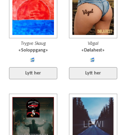
Trygve Skaug
Vågal
«Soloppgang»
«Dølahest»
Lytt
Lytt
og
og
Lytt her
Lytt her
kjøp
kjøp
iTunes
iTunes