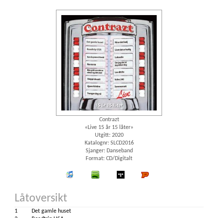
Contrazt
«Live 15 år 15 låter»
Utgitt: 2020
Katalognr: SLCD2016
Sjanger: Danseband
Format: CD/Digitalt
iTunes
spotify
wimp
Platekompaniet
Låtoversikt
1
Det gamle huset