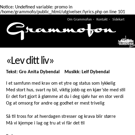
Notice
: Undefined variable: promo in
/home/grammofo/public_html/utgivelser/lyrics.php
on line
101
Om Grammofon
Kontakt
Sidekart
Meny
«Lev ditt liv»
Tekst: Gro Anita Dybendal Musikk: Leif Dybendal
I et samfunn med krav om et ytre og status som lykkelig
Med stort hus, svart ny bil, viktig jobb og en kjær’ste med stil
Er det fort gjort å glømme at du i deg sjølv har en stor verdi
Og at omsorg for andre og godhet er mest trivelig
Så til tross for at hverdagen stresser og krava blir større
Må vi kjempe i lag og tru at vi får det til