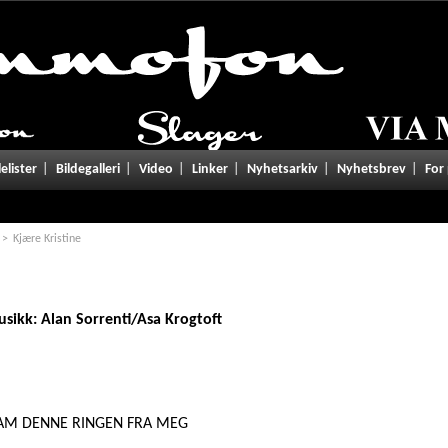
tgivelser/lyrics.php
on line
101
lelister
Bildegalleri
Video
Linker
Nyhetsarkiv
Nyhetsbrev
For
Kjære Kristine
sikk: Alan Sorrenti/Asa Krogtoft
 HAM DENNE RINGEN FRA MEG