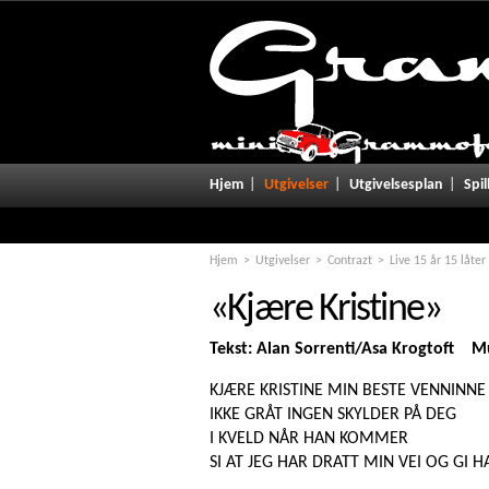
Notice
: Undefined variable: promo in
/home/grammofo/public_html/u
Hjem
Utgivelser
Utgivelsesplan
Spil
Hjem
Utgivelser
Contrazt
Live 15 år 15 låter
«Kjære Kristine»
Tekst: Alan Sorrenti/Asa Krogtoft Mu
KJÆRE KRISTINE MIN BESTE VENNINNE
IKKE GRÅT INGEN SKYLDER PÅ DEG
I KVELD NÅR HAN KOMMER
SI AT JEG HAR DRATT MIN VEI OG GI