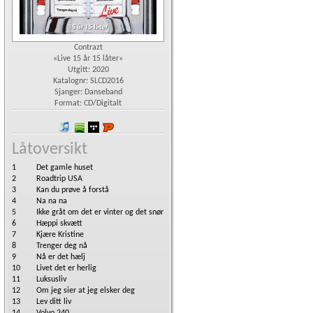
Contrazt
«Live 15 år 15 låter»
Utgitt: 2020
Katalognr: SLCD2016
Sjanger: Danseband
Format: CD/Digitalt
iTunes
spotify
wimp
Platekompaniet
Låtoversikt
1
Det gamle huset
2
Roadtrip USA
3
Kan du prøve å forstå
4
Na na na
5
Ikke gråt om det er vinter og det snør
6
Hæppi skvætt
7
Kjære Kristine
8
Trenger deg nå
9
Nå er det hælj
10
Livet det er herlig
11
Luksusliv
12
Om jeg sier at jeg elsker deg
13
Lev ditt liv