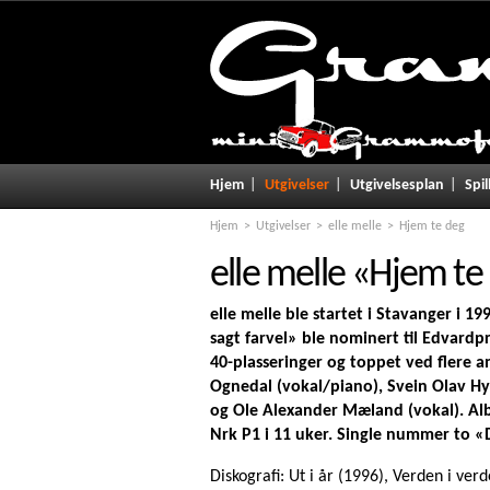
Hjem
Utgivelser
Utgivelsesplan
Spil
Hjem
Utgivelser
elle melle
Hjem te deg
elle melle
«
Hjem te
elle melle
ble startet i Stavanger i 19
sagt farvel» ble nominert til Edvardp
40-plasseringer og toppet ved flere 
Ognedal (vokal/piano), Svein Olav Hy
og Ole Alexander Mæland (vokal). Albu
Nrk P1 i 11 uker. Single nummer to «D
Diskografi: Ut i år (1996), Verden i ver