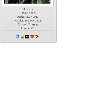
elle melle
«Hjem te deg»
Utgitt: 16.09-2013
Katalognr: GRAM1372
Sjanger: Visepop
Format: CD
iTunes
spotify
wimp
Platekompaniet
7digital