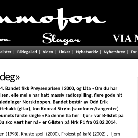
lelister
Bildegalleri
Video
Linker
Nyhetsarkiv
Nyhetsbrev
For
 deg
»
94. Bandet fikk Prøysenprisen i 2000, og låta «Om du har
risen.
elle melle
har hatt massiv radiospilling, flere gode hit
anledninger Norsktoppen. Bandet består av Odd Erik
ttebakk (gitar), Jon Konrad Strøm (saxofoner/tangenter)
mets første single «På denne tiå her i fjor» var B-listet på
u sko vært her nå» er C-listen på Nrk P1 fra 03.02.2014.
den (1998), Knuste speil (2000), Frokost på kafé (2002) , Hjem