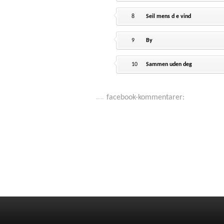
8
Seil mens d e vind
9
By
10
Sammen uden deg