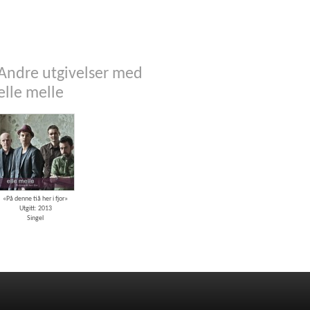
Andre utgivelser med
elle melle
«På denne tiå her i fjor»
Utgitt: 2013
Singel