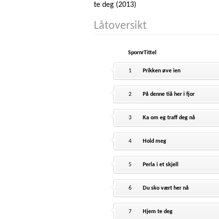
te deg (2013)
Låtoversikt
Spornr
Tittel
1
Prikken øve ien
2
På denne tiå her i fjor
3
Ka om eg traff deg nå
4
Hold meg
5
Perla i et skjell
6
Du sko vært her nå
7
Hjem te deg