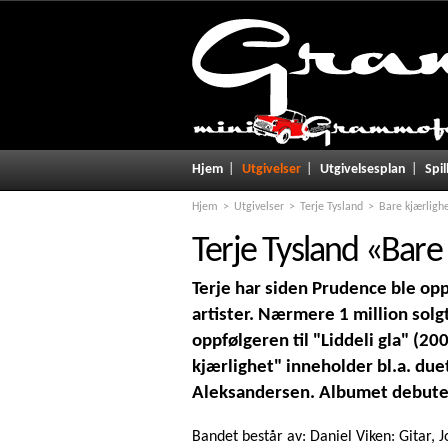
Hjem
Utgivelser
Utgivelsesplan
Spil
Hjem
Utgivelser
Terje Tysland
Bare kjærligh
Terje Tysland
«
Bare 
Terje har siden Prudence ble op
artister. Nærmere 1 million solg
oppfølgeren til "Liddeli gla" (2
kjærlighet" inneholder bl.a. d
Aleksandersen. Albumet debutert
Bandet består av: Daniel Viken: Gitar, 