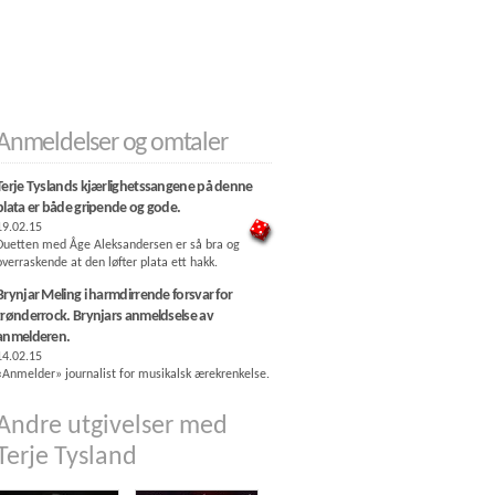
Anmeldelser og omtaler
Terje Tyslands kjærlighetssangene på denne
plata er både gripende og gode.
19.02.15
Duetten med Åge Aleksandersen er så bra og
overraskende at den løfter plata ett hakk.
Brynjar Meling i harmdirrende forsvar for
trønderrock. Brynjars anmeldselse av
anmelderen.
14.02.15
«Anmelder» journalist for musikalsk ærekrenkelse.
Andre utgivelser med
Terje Tysland