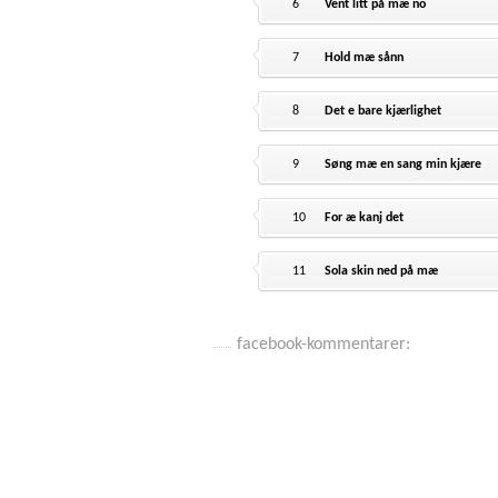
6
Vent litt på mæ no
7
Hold mæ sånn
8
Det e bare kjærlighet
9
Søng mæ en sang min kjære
10
For æ kanj det
11
Sola skin ned på mæ