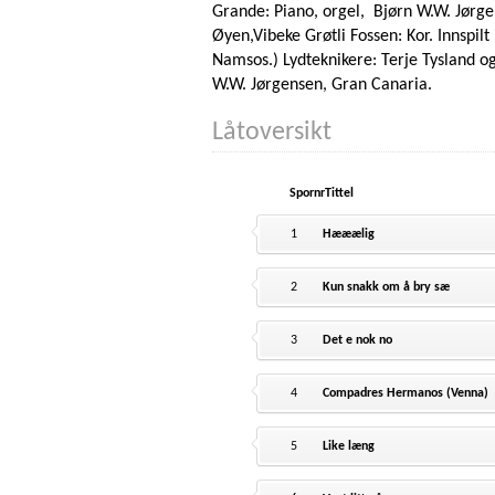
Grande: Piano, orgel, Bjørn W.W. Jørgen
Øyen,Vibeke Grøtli Fossen: Kor. Innspilt
Namsos.) Lydteknikere: Terje Tysland og
W.W. Jørgense
Låtoversikt
Spornr
Tittel
1
Hææælig
2
Kun snakk om å bry sæ
3
Det e nok no
4
Compadres Hermanos (Venna)
5
Like læng