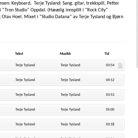
sen: Keyboard, Terje Tysland: Sang, gitar, trekkspill, Petter
 i “Tron Studio” Oppdal. (Hæælig innspillt i “Rock City”
 Olav Hoel. Mixet i “Studio Datana” av Terje Tysland og Bjørn
n, Gran Canaria.
Tekst
Musikk
Tid
Terje Tysland
Terje Tysland
03:54
Terje Tysland
Terje Tysland
04:12
Terje Tysland
Terje Tysland
03:53
Terje Tysland
Terje Tysland
05:00
Terje Tysland
Terje Tysland
03:18