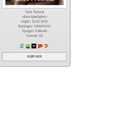
Terje Tysland
«Bare kjærlighet»
Utgitt: 13.02-2015
Katalognr: GRAM1591
Sjanger: Folkrock
Format: CD
iTunes
spotify
wimp
Platekompaniet
7digital
KJØP HER