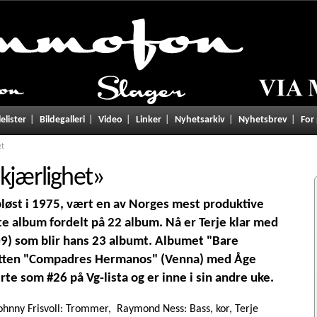
lelister
Bildegalleri
Video
Linker
Nyhetsarkiv
Nyhetsbrev
For
et
kjærlighet
»
pløst i 1975, vært en av Norges mest produktive
te album fordelt på 22 album. Nå er Terje klar med
009) som blir hans 23 albumt. Albumet "Bare
uetten "Compadres Hermanos" (Venna) med Åge
e som #26 på Vg-lista og er inne i sin andre uke.
Johnny Frisvoll: Trommer, Raymond Ness: Bass, kor, Terje