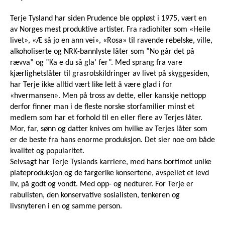
Terje Tysland har siden Prudence ble oppløst i 1975, vært en
av Norges mest produktive artister. Fra radiohiter som «Heile
livet», «Æ så jo en ann vei», «Rosa» til ravende rebelske, ville,
alkoholiserte og NRK-bannlyste låter som ”No går det på
rævva” og ”Ka e du så gla’ fer”. Med sprang fra vare
kjærlighetslåter til grasrotskildringer av livet på skyggesiden,
har Terje ikke alltid vært like lett å være glad i for
«hvermansen». Men på tross av dette, eller kanskje nettopp
derfor finner man i de fleste norske storfamilier minst et
medlem som har et forhold til en eller flere av Terjes låter.
Mor, far, sønn og datter knives om hvilke av Terjes låter som
er de beste fra hans enorme produksjon. Det sier noe om både
kvalitet og popularitet.
Selvsagt har Terje Tyslands karriere, med hans bortimot unike
plateproduksjon og de fargerike konsertene, avspeilet et levd
liv, på godt og vondt. Med opp- og nedturer. For Terje er
rabulisten, den konservative sosialisten, tenkeren og
livsnyteren i en og samme person.