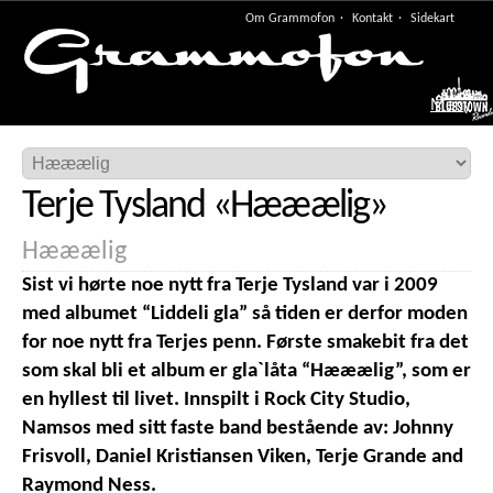
Om Grammofon
Kontakt
Sidekart
Meny
Terje Tysland
«
Hææælig
»
Hææælig
Sist vi hørte noe nytt fra Terje Tysland var i 2009
med albumet “Liddeli gla” så tiden er derfor moden
for noe nytt fra Terjes penn. Første smakebit fra det
som skal bli et album er gla`låta “Hææælig”, som er
en hyllest til livet. Innspilt i Rock City Studio,
Namsos med sitt faste band bestående av: Johnny
Frisvoll, Daniel Kristiansen Viken, Terje Grande and
Raymond Ness.