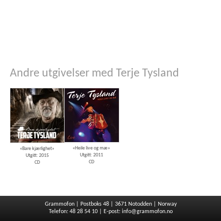
Andre utgivelser med Terje Tysland
«Heile live og mæ»
«Bare kjærlighet»
Utgitt: 2011
Utgitt: 2015
CD
CD
Grammofon | Postboks 48 | 3671 Notodden | Norway
Telefon: 48 28 54 10 | E-post:
info@grammofon.no