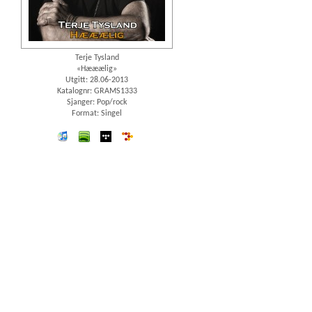
Terje Tysland
«Hææælig»
Utgitt: 28.06-2013
Katalognr: GRAMS1333
Sjanger: Pop/rock
Format: Singel
iTunes
spotify
wimp
7digital