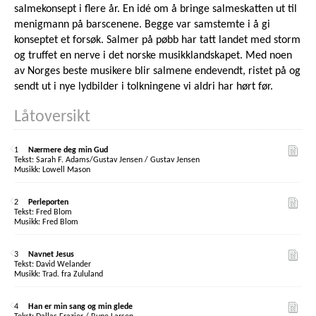
salmekonsept i flere år. En idé om å bringe salmeskatten ut til
menigmann på barscenene. Begge var samstemte i å gi
konseptet et forsøk. Salmer på pøbb har tatt landet med storm
og truffet en nerve i det norske musikklandskapet. Med noen
av Norges beste musikere blir salmene endevendt, ristet på og
sendt ut i nye lydbilder i tolkningene vi aldri har hørt før.
Låtoversikt
1
Nærmere deg min Gud
Sarah F. Adams/Gustav Jensen / Gustav Jensen
Lowell Mason
2
Perleporten
Fred Blom
Fred Blom
3
Navnet Jesus
David Welander
Trad. fra Zululand
4
Han er min sang og min glede