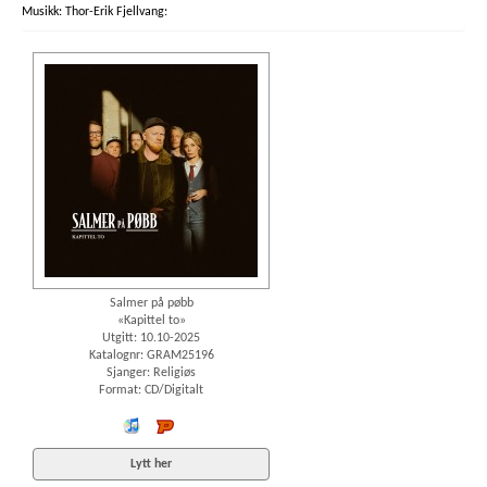
Thor-Erik Fjellvang:
Salmer på pøbb
«Kapittel to»
Utgitt: 10.10-2025
Katalognr: GRAM25196
Sjanger: Religiøs
Format: CD/Digitalt
iTunes
Platekompaniet
Lytt her