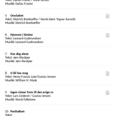
Dallas Frazier / Rune Larsen
Dallas Frazier
5
Omsluttet
Dietrich Bonhoeffer / Norsk tekst: Yngvar Aarseth
Dietrich Bonhoeffer
6
Hjemme i himlen
Leonard Gudmundsen
Leonard Gudmundsen
7
Hos deg alene
Jørn Åleskjær
Jørn Åleskjær
8
O bli hos meg
Henry Francis Lyte/Gustav Jensen
William H. Munk
9
Ingen vinner frem til den evige ro
Lars Linderot / Gustav Jensen
Norsk folketone
10
Postludium