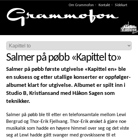
Om Grammofon
Kontakt
Sidekart
Meny
Salmer på pøbb
«
Kapittel to
»
Salmer på pøbb første utgivelse «Kapittel en» ble
en suksess og etter utallige konserter er oppfølger-
albumet klart for utgivelse. Albumet er spilt inn i
Studio B, Kristiansand med Håkon Sagen som
teknikker.
Salmer på pøbb ble til etter en telefonsamtale mellom Lewi
Bergrud og Thor-Erik Fjellvang. Thor-Erik ønsket å gjøre noe
musikalsk som hadde en høyere himmel over seg og det viste
seg at Lewi hadde gått svanger med grovskissene til et