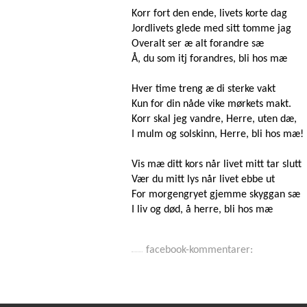
Korr fort den ende, livets korte dag
Jordlivets glede med sitt tomme jag
Overalt ser æ alt forandre sæ
Å, du som itj forandres, bli hos mæ
Hver time treng æ di sterke vakt
Kun for din nåde vike mørkets makt.
Korr skal jeg vandre, Herre, uten dæ,
I mulm og solskinn, Herre, bli hos mæ!
Vis mæ ditt kors når livet mitt tar slutt
Vær du mitt lys når livet ebbe ut
For morgengryet gjemme skyggan sæ
I liv og død, å herre, bli hos mæ