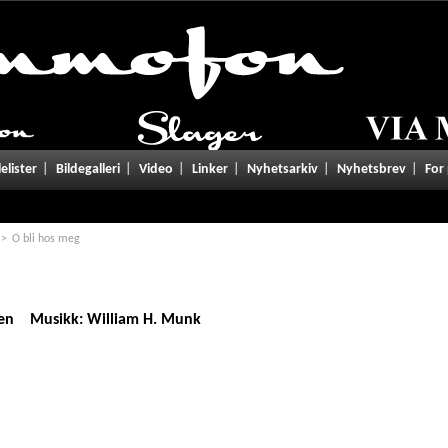
tgivelser/lyrics.php
on line
101
lelister
Bildegalleri
Video
Linker
Nyhetsarkiv
Nyhetsbrev
For
O bli hos meg
nsen Musikk: William H. Munk