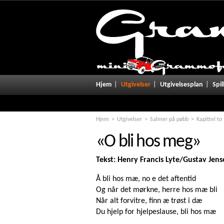
Notice
: Undefined variable: promo in
/home/grammofo/public_html/u
Hjem
Utgivelser
Utgivelsesplan
Spil
Hjem
Utgivelser
Salmer på pøbb
Kapittel to
«O bli hos meg»
Tekst: Henry Francis Lyte/Gustav Je
Å bli hos mæ, no e det aftentid
Og når det mørkne, herre hos mæ bli
Når alt forvitre, finn æ trøst i dæ
Du hjelp for hjelpeslause, bli hos mæ