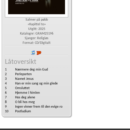
Salmer på pøbb
«Kapittel to»
Utgitt: 2025
Katalognr: GRAM25196
Sjanger: Religiøs
Format: CD/Digitalt
iTunes
Platekompaniet
Låtoversikt
1
Nærmere deg min Gud
2
Perleporten
3
Navnet Jesus
4
Han er min sang og min glede
5
Omsluttet
6
Hjemme i himlen
7
Hos deg alene
8
O bli hos meg
9
Ingen vinner frem til den evige ro
10
Postludium