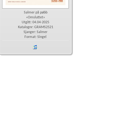
Salmer på pøbb
«Omsluttet»
Utgitt: 04.04-2025
Katalognr: GRAMS2521
Sjanger: Salmer
Format: Singel
iTunes