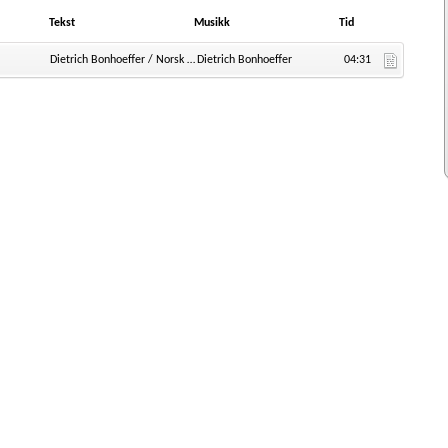
Tekst
Musikk
Tid
Dietrich Bonhoeffer / Norsk tekst: Yngvar Aarseth
Dietrich Bonhoeffer
04:31