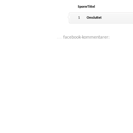
Spornr
Tittel
1
Omsluttet