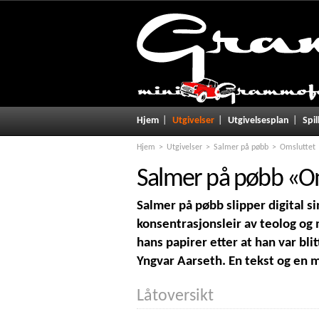
Hjem
Utgivelser
Utgivelsesplan
Spil
Hjem
Utgivelser
Salmer på pøbb
Omsluttet
Salmer på pøbb
«
O
Salmer på pøbb slipper digital si
konsentrasjonsleir av teolog og
hans papirer etter at han var bli
Yngvar Aarseth. En tekst og en 
Låtoversikt