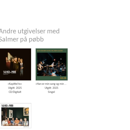
Andre utgivelser med
Salmer på pøbb
«Kapittel to»
«Han er min sang og min glede»
Utgitt: 2025
Utgitt: 2025
CD/Digitalt
Singel