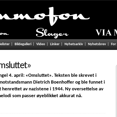
lelister
Bildegalleri
Video
Linker
Nyhetsarkiv
Nyhetsbrev
For
msluttet
»
ngel 4. april: «Omsluttet». Teksten ble skrevet i
 motstandsmann Dietrich Boenhoffer og ble funnet i
tt henrettet av nazistene i 1944. Ny oversettelse av
melodi som passer øyeblikket akkurat nå.