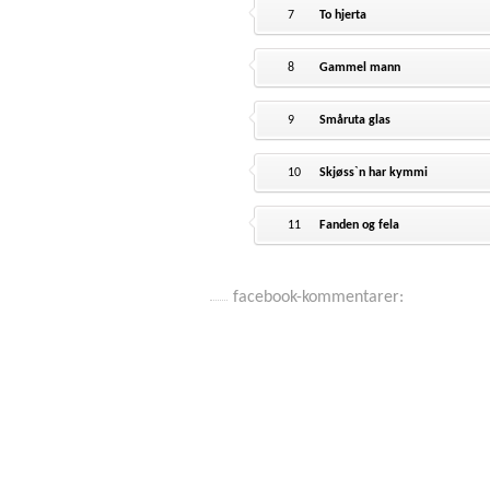
7
To hjerta
8
Gammel mann
9
Småruta glas
10
Skjøss`n har kymmi
11
Fanden og fela