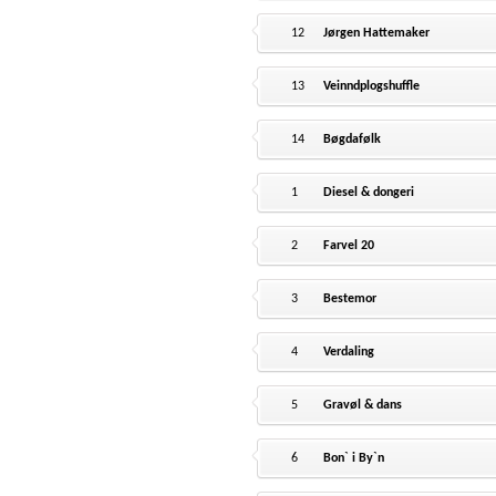
12
Jørgen Hattemaker
13
Veinndplogshuffle
14
Bøgdafølk
1
Diesel & dongeri
2
Farvel 20
3
Bestemor
4
Verdaling
5
Gravøl & dans
6
Bon` i By`n