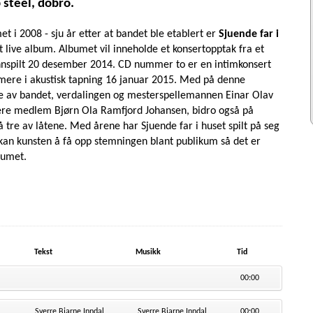
p steel, dobro.
t i 2008 - sju år etter at bandet ble etablert er
Sjuende far i
t live album. Albumet vil inneholde et konsertopptak fra et
innspilt 20 desember 2014. CD nummer to er en intimkonsert
re i akustisk tapning 16 januar 2015. Med på denne
e av bandet, verdalingen og mesterspellemannen Einar Olav
gere medlem Bjørn Ola Ramfjord Johansen, bidro også på
å tre av låtene. Med årene har Sjuende far i huset spilt på seg
kan kunsten å få opp stemningen blant publikum så det er
lbumet.
Tekst
Musikk
Tid
00:00
Sverre Bjarne Inndal
Sverre Bjarne Inndal
00:00