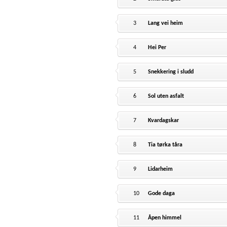
3
Lang vei heim
4
Hei Per
5
Snekkering i sludd
6
Sol uten asfalt
7
Kvardagskar
8
Tia tørka tåra
9
Lidarheim
10
Gode daga
11
Åpen himmel