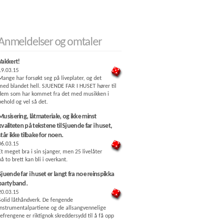
Anmeldelser og omtaler
Vakkert!
19.03.15
Mange har forsøkt seg på liveplater, og det
med blandet hell. SJUENDE FAR I HUSET hører til
dem som har kommet fra det med musikken i
behold og vel så det.
Musisering, låtmateriale, og ikke minst
kvaliteten på tekstene til Sjuende far i huset,
står ikke tilbake for noen.
06.03.15
Et meget bra i sin sjanger, men 25 livelåter
på to brett kan bli i overkant.
Sjuende far i huset er langt fra noe reinspikka
partyband.
20.03.15
Solid låthåndverk. De fengende
instrumentalpartiene og de allsangvennelige
refrengene er riktignok skreddersydd til å få opp