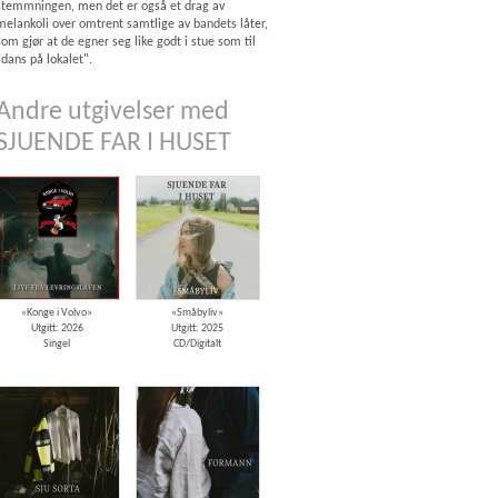
stemmningen, men det er også et drag av
melankoli over omtrent samtlige av bandets låter,
som gjør at de egner seg like godt i stue som til
"dans på lokalet".
Andre utgivelser med
SJUENDE FAR I HUSET
«Konge i Volvo»
«Småbyliv»
Utgitt: 2026
Utgitt: 2025
Singel
CD/Digitalt