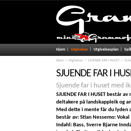
Hjem
Utgivelser
Utgivelsesplan
Spil
Hjem
Utgivelser
SJUENDE FAR I HUSET
To k
SJUENDE FAR I HUS
Sjuende far i huset med i
SJUENDE FAR I HUSET består av 
deltakere på landskappleik og an
Med dette i mente får du lyden 
består av: Stian Nessemo: Vokal 
Indahl: Bass, Sverre Bjarne Innda