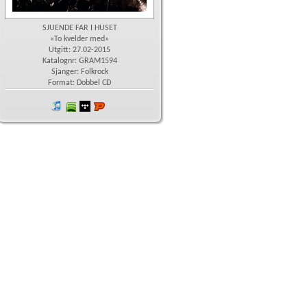
SJUENDE FAR I HUSET
«To kvelder med»
Utgitt: 27.02-2015
Katalognr: GRAM1594
Sjanger: Folkrock
Format: Dobbel CD
iTunes
spotify
wimp
Platekompaniet