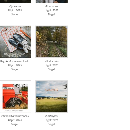
«Sju sorta»
«Formann»
Utgitt: 2025
Utgitt: 2025
Singel
Singel
«Begråvvå mæ med tresko`n på»
«Ekstra mil»
Utgitt: 2025
Utgitt: 2025
Singel
Singel
«Vi skull ha verri venna»
«Småbyliv»
Utgitt: 2024
Utgitt: 2024
Singel
Singel