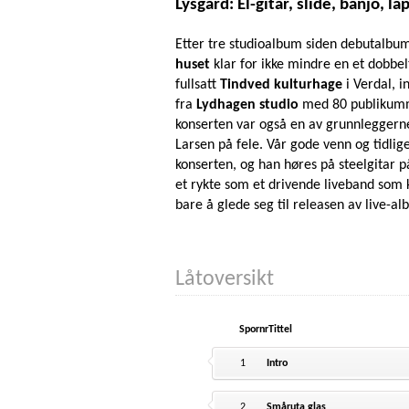
Lysgård: El-gitar, slide, banjo, la
Etter tre studioalbum siden debutalbume
huset
klar for ikke mindre en et dobbel
fullsatt
Tindved kulturhage
i Verdal, 
fra
Lydhagen studio
med 80 publikumme
konserten var også en av grunnleggern
Larsen på fele. Vår gode venn og tidli
konserten, og han høres på steelgitar p
et rykte som et drivende liveband som 
bare å glede seg til releasen av live-a
Låtoversikt
Spornr
Tittel
1
Intro
2
Småruta glas