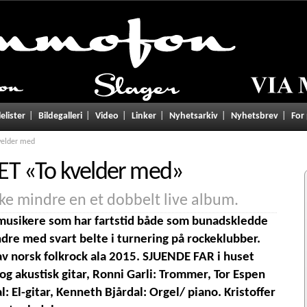
lelister
Bildegalleri
Video
Linker
Nyhetsarkiv
Nyhetsbrev
For
velder med
ET
«
To kvelder med
»
kke mindre en et dobbelt live album.
musikere som har fartstid både som bunadskledde
dre med svart belte i turnering på rockeklubber.
av norsk folkrock ala 2015. SJUENDE FAR i huset
og akustisk gitar, Ronni Garli: Trommer, Tor Espen
l: El-gitar, Kenneth Bjårdal: Orgel/ piano. Kristoffer