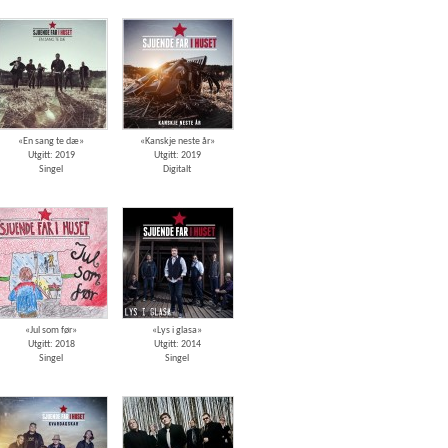
«En sang te dæ»
«Kanskje neste år»
Utgitt: 2019
Utgitt: 2019
Singel
Digitalt
«Jul som før»
«Lys i glasa»
Utgitt: 2018
Utgitt: 2014
Singel
Singel