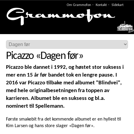
Om Grammofon
Kontakt
Sidekart
Meny
Picazzo
«
Dagen før
»
Picazzo ble dannet i 1992, og høstet stor suksess i
mer enn 15 år før bandet tok en lengre pause. I
2016 var Picazzo tilbake med albumet "Blindvei",
med hele originalbesetningen fra toppen av
karrieren. Albumet ble en suksess og bl.a.
nominert til Spellemann.
Første smakebit fra det kommende albumet er en hyllest til
Kim Larsen og hans store slager «Dagen før».