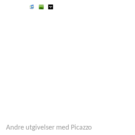
iTunes
spotify
wimp
Andre utgivelser med Picazzo