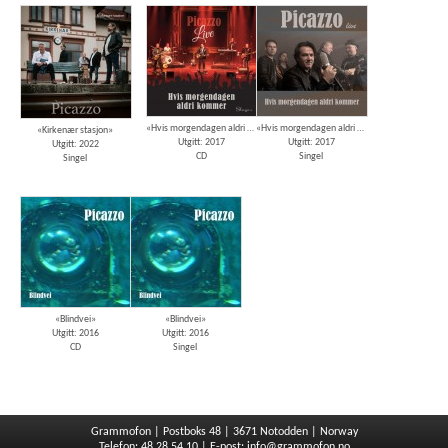
«Hvis morgendagen aldri kommer, Live»
«Hvis morgendagen aldri kommer»
«Kirkenær stasjon»
Utgitt: 2017
Utgitt: 2017
Utgitt: 2022
CD
Singel
Singel
«Blindvei»
«Blindvei»
Utgitt: 2016
Utgitt: 2016
CD
Singel
Grammofon | Postboks 48 | 3671 Notodden | Norway
Telefon: 48 28 54 10 | E-post:
info@grammofon.no