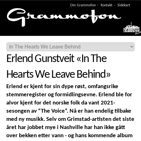
Om Grammofon
Kontakt
Sidekart
Meny
Erlend Gunstveit
«
In The
Hearts We Leave Behind
»
Erlend er kjent for sin dype røst, omfangsrike
stemmeregister og formidlingsevne. Erlend ble for
alvor kjent for det norske folk da vant 2021-
sesongen av “The Voice”. Nå er han endelig tilbake
med ny musikk. Selv om Grimstad-artisten det siste
året har jobbet mye i Nashville har han ikke gått
over bekken etter vann - og hans kommende album