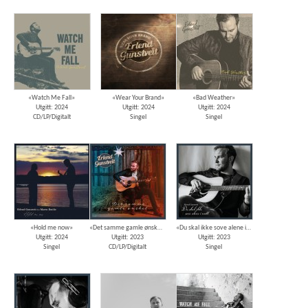
«Watch Me Fall»
«Wear Your Brand»
«Bad Weather»
Utgitt: 2024
Utgitt: 2024
Utgitt: 2024
CD/LP/Digitalt
Singel
Singel
«Hold me now»
«Det samme gamle ønsket»
«Du skal ikke sove alene i natt»
Utgitt: 2024
Utgitt: 2023
Utgitt: 2023
Singel
CD/LP/Digitalt
Singel