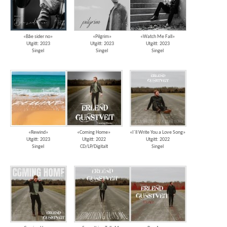
«Båe sider no»
«Pilgrim»
«Watch Me Fall»
Utgitt: 2023
Utgitt: 2023
Utgitt: 2023
Singel
Singel
Singel
«Rewind»
«Coming Home»
«I´ll Write You a Love Song»
Utgitt: 2023
Utgitt: 2022
Utgitt: 2022
Singel
CD/LP/Digitalt
Singel