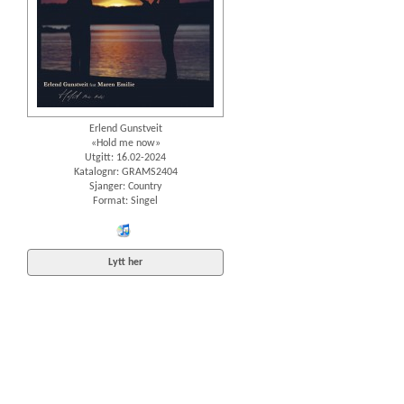
Erlend Gunstveit
«Hold me now»
Utgitt: 16.02-2024
Katalognr: GRAMS2404
Sjanger: Country
Format: Singel
iTunes
Lytt her