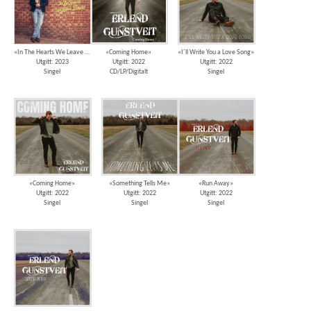
«In The Hearts We Leave Behind»
«Coming Home»
«I´ll Write You a Love Song»
Utgitt: 2023
Utgitt: 2022
Utgitt: 2022
Singel
CD/LP/Digitalt
Singel
«Coming Home»
«Something Tells Me»
«Run Away»
Utgitt: 2022
Utgitt: 2022
Utgitt: 2022
Singel
Singel
Singel