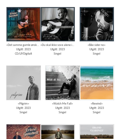
«Det samme gamle ønsket»
«Du skal ikke sove alene i natt»
«Båe sider no»
Utgitt: 2023
Utgitt: 2023
Utgitt: 2023
CD/LP/Digitalt
Singel
Singel
«Pilgrim»
«Watch Me Fall»
«Rewind»
Utgitt: 2023
Utgitt: 2023
Utgitt: 2023
Singel
Singel
Singel