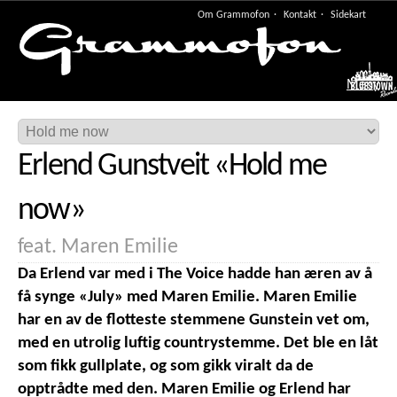
Om Grammofon
Kontakt
Sidekart
Meny
Erlend Gunstveit
«
Hold me
now
»
feat. Maren Emilie
Da Erlend var med i The Voice hadde han æren av å
få synge «July» med Maren Emilie. Maren Emilie
har en av de flotteste stemmene Gunstein vet om,
med en utrolig luftig countrystemme. Det ble en låt
som fikk gullplate, og som gikk viralt da de
opptrådte med den. Maren Emilie og Erlend har