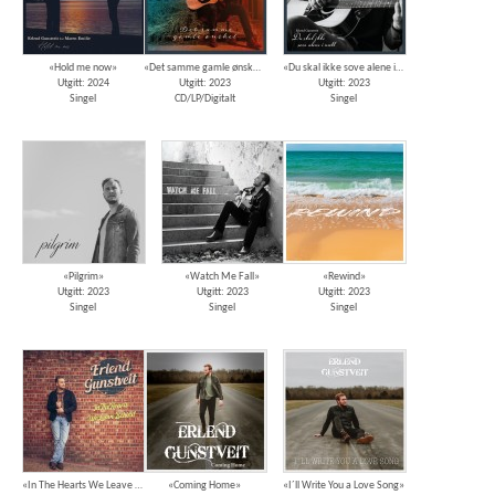
«Hold me now»
«Det samme gamle ønsket»
«Du skal ikke sove alene i natt»
Utgitt: 2024
Utgitt: 2023
Utgitt: 2023
Singel
CD/LP/Digitalt
Singel
«Pilgrim»
«Watch Me Fall»
«Rewind»
Utgitt: 2023
Utgitt: 2023
Utgitt: 2023
Singel
Singel
Singel
«In The Hearts We Leave Behind»
«Coming Home»
«I´ll Write You a Love Song»