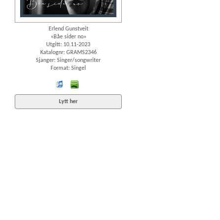
Erlend Gunstveit
«Båe sider no»
Utgitt: 10.11-2023
Katalognr: GRAMS2346
Sjanger: Singer/songwriter
Format: Singel
iTunes
spotify
Lytt her