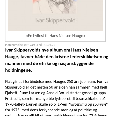
«En hyllest til Hans Nielsen Hauge»
Plateanmeldelser · Vårt Land ·
12.04.21
Ivar Skippervolds nye album om Hans Nielsen
Hauge, favner både den kristne lederskikkelsen og
mannen med de etiske og nasjonsbyggende
holdningene.
Plat gis ut i forbindelse med Hauges 250 års jubileum. For Ivar
Skippervold er det nesten 50 år siden han sammen med Kjell
Fjalsett, Rune Larsen og Arnold Børud startet gospel-gruppa
Frist Luft, som for mange ble lydsporet til Jesusvekkelsen på
1970-tallet- Likevel skulle solo_LP-en
"Hiroshima og spurven"
fra 1975, med dens forkynnende men også politiske og