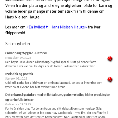
sosialetiske profil bli et mer typisk kjennetegn for 72-åringen.
Veien fra den plata og andre egne utgivelser, både for barn og
voksne leder på mange måter tematisk fram til denne om
Hans Nielsen Hauge.
Les mer om
«En hyllest til Hans Nielsen Hauge»
fra Ivar
Skippervold
Siste nyheter
Okkenhaug/Nygård - Historier
Nettavisen
07.10.25
Den høyst unike duoen Okkenhaug/Nygård spør til slutt på denne flotte
debuten. Hvor var du? Heldigvis er de to her - akkurat her, akkurat her.
Melodisk og poetisk
Stereo+
06.10.25
Odd-Erik Lothe har alltid vært en eminent låtsmed, og det er ingenting som
tyder på at evnene har blitt svekket med årene
Det er bare å gratulere med et flott album, gode melodier, lekker produksjon
og tankefulle tekster
Gubberock
09.09.25
For to år siden utga Tor Johan Haugland sitt debutalbum som norskspråklig
soloartist, På vei. Albumet ble omtalt av Gubberock – mye fint, der «Kaffen fra i
går» framstår som det største høydepunktet. Når Haugland nå utgir sitt andre