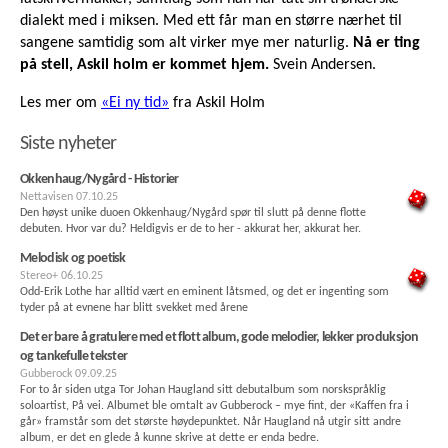
dialekt med i miksen. Med ett får man en større nærhet til
sangene samtidig som alt virker mye mer naturlig.
Nå er ting
på stell, Askil holm er kommet hjem.
Svein Andersen.
Les mer om
«Ei ny tid»
fra Askil Holm
Siste nyheter
Okkenhaug/Nygård - Historier
Nettavisen
07.10.25
Den høyst unike duoen Okkenhaug/Nygård spør til slutt på denne flotte
debuten. Hvor var du? Heldigvis er de to her - akkurat her, akkurat her.
Melodisk og poetisk
Stereo+
06.10.25
Odd-Erik Lothe har alltid vært en eminent låtsmed, og det er ingenting som
tyder på at evnene har blitt svekket med årene
Det er bare å gratulere med et flott album, gode melodier, lekker produksjon
og tankefulle tekster
Gubberock
09.09.25
For to år siden utga Tor Johan Haugland sitt debutalbum som norskspråklig
soloartist, På vei. Albumet ble omtalt av Gubberock – mye fint, der «Kaffen fra i
går» framstår som det største høydepunktet. Når Haugland nå utgir sitt andre
album, er det en glede å kunne skrive at dette er enda bedre.