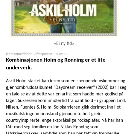
«Ei ny tid»
Plateanmeldelser · Aftenposten ·
07.09.12
Kombinasjonen Holm og Rønning er et lite
underverk.
Askil Holm startet karrieren som en spennende nykommer og
gjennombruddsalbumet "Daydream receiver" (2002) bar i seg
en følelse av at dette var en artist som hadde mer godlyd på
lager. Suksessen kom imidlertid fra uant hold - i gruppen Lind,
Nilsen, Fuentes & Holm. Solokarrieren gikk derimot inn i et
musikalsk ingenmannsland gjennom to helt greie
countryinspirerte, engelskspråkelige rockeplater. Nå har han
fått med seg komikeren Jon Niklas Rønning som
låtskrivermakker, samtidig som han har tatt sin trønderske