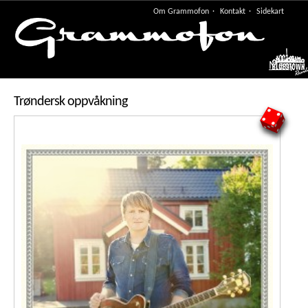
Om Grammofon
Kontakt
Sidekart
Meny
Trøndersk oppvåkning
4