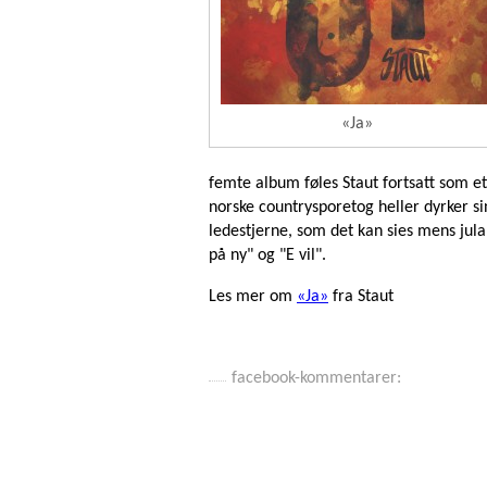
«Ja»
femte album føles Staut fortsatt som et f
norske countrysporetog heller dyrker si
ledestjerne, som det kan sies mens jul
på ny" og "E vil".
Les mer om
«Ja»
fra Staut