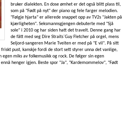
bruker dialekten. En dose ømhet er det også blitt plass til,
som på "Født på nyt" der piano og fele farger melodien.
"Følgje hjarta" er allerede snappet opp av TV2s "Jakten på
kjærligheten". Seksmannsgjengen debuterte med "Sjå
sole" i 2010 og har siden hatt det travelt. Denne gang har
de fått med seg Dire Straits`Guy Fletcher på orgel, mens
Seljord-sangeren Marie Tveiten er med på "E vil". På sitt
riskt pust, kanskje fordi de stort sett styrer unna det vanlige,
n egen miks av folkemusikk og rock. De følger sin egen
a ennå henger igjen. Beste spor "Ja", "Kardemommelov", "Født