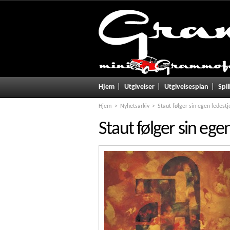
Hjem
Utgivelser
Utgivelsesplan
Spil
Hjem
Nyhetsarkiv
Staut følger sin egen ledestj
Staut følger sin ege