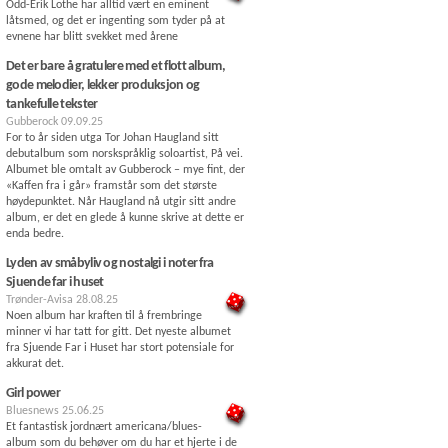
Odd-Erik Lothe har alltid vært en eminent
låtsmed, og det er ingenting som tyder på at
evnene har blitt svekket med årene
Det er bare å gratulere med et flott album,
gode melodier, lekker produksjon og
tankefulle tekster
Gubberock
09.09.25
For to år siden utga Tor Johan Haugland sitt
debutalbum som norskspråklig soloartist, På vei.
Albumet ble omtalt av Gubberock – mye fint, der
«Kaffen fra i går» framstår som det største
høydepunktet. Når Haugland nå utgir sitt andre
album, er det en glede å kunne skrive at dette er
enda bedre.
Lyden av småbyliv og nostalgi i noter fra
Sjuende far i huset
Trønder-Avisa
28.08.25
Noen album har kraften til å frembringe
minner vi har tatt for gitt. Det nyeste albumet
fra Sjuende Far i Huset har stort potensiale for
akkurat det.
Girl power
Bluesnews
25.06.25
Et fantastisk jordnært americana/blues-
album som du behøver om du har et hjerte i de