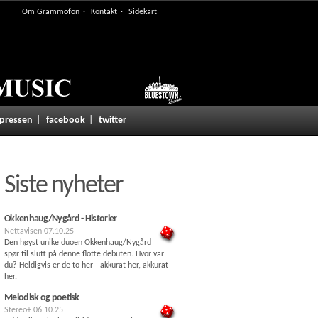
Om Grammofon
Kontakt
Sidekart
 pressen
facebook
twitter
Siste nyheter
Okkenhaug/Nygård - Historier
Nettavisen
07.10.25
Den høyst unike duoen Okkenhaug/Nygård
spør til slutt på denne flotte debuten. Hvor var
du? Heldigvis er de to her - akkurat her, akkurat
her.
Melodisk og poetisk
Stereo+
06.10.25