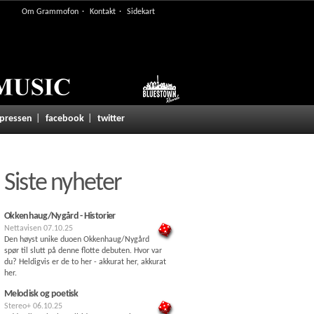
Om Grammofon
Kontakt
Sidekart
 pressen
facebook
twitter
Siste nyheter
Okkenhaug/Nygård - Historier
Nettavisen
07.10.25
Den høyst unike duoen Okkenhaug/Nygård
spør til slutt på denne flotte debuten. Hvor var
du? Heldigvis er de to her - akkurat her, akkurat
her.
Melodisk og poetisk
Stereo+
06.10.25