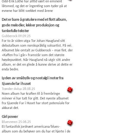
Odd-Erik Lothe har alltid vært en eminent
låtsmed, og det er ingenting som tyder på at
evnene har blitt svekket med årene
Det er bare å gratulere med et flott album,
gode melodier, lekker produksjon og
tankefulle tekster
Gubberock
09.09.25
For to år siden utga Tor Johan Haugland sitt
debutalbum som norskspråklig soloartist, På vei.
Albumet ble omtalt av Gubberock – mye fint, der
«Kaffen fra i går» framstår som det største
høydepunktet. Når Haugland nå utgir sitt andre
album, er det en glede å kunne skrive at dette er
enda bedre.
Lyden av småbyliv og nostalgi i noter fra
Sjuende far i huset
Trønder-Avisa
28.08.25
Noen album har kraften til å frembringe
minner vi har tatt for gitt. Det nyeste albumet
fra Sjuende Far i Huset har stort potensiale for
akkurat det.
Girl power
Bluesnews
25.06.25
Et fantastisk jordnært americana/blues-
album som du behøver om du har et hjerte i de