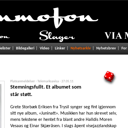
lelister
Bildegalleri
Video
Linker
Nyhetsarkiv
Nyhetsbrev
For
4
Plateanmeldelser · Telemarksavisa ·
27.05.11
Stemningsfullt. Et albumet som
står støtt.
Grete Storbæk Eriksen fra Trysil synger seg fint igjennom
sitt nye album, «Juninatt». Musikken har hun skrevet selv,
mens tekstene er hentet fra blant andre Halldis Moren
Vesaas og Einar Skjæråsen. I slags åpent visejazzlandskap