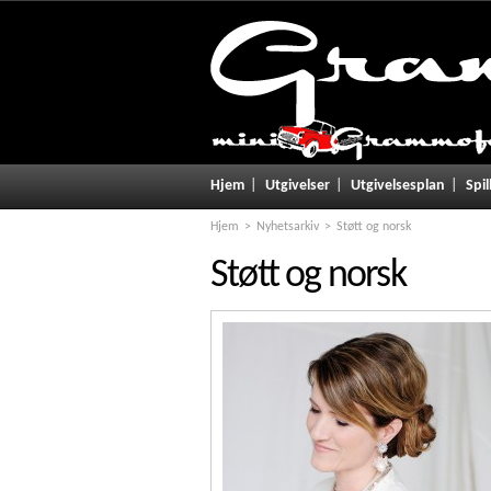
Hjem
Utgivelser
Utgivelsesplan
Spil
Hjem
Nyhetsarkiv
Støtt og norsk
Støtt og norsk