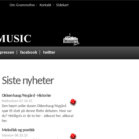
Om Grammofon
Kontakt
Sidekart
 pressen
facebook
twitter
Siste nyheter
Okkenhaug/Nygård - Historier
Nettavisen
07.10.25
Den høyst unike duoen Okkenhaug/Nygård
spør til slutt på denne flotte debuten. Hvor var
du? Heldigvis er de to her - akkurat her, akkurat
her.
Melodisk og poetisk
Stereo+
06.10.25