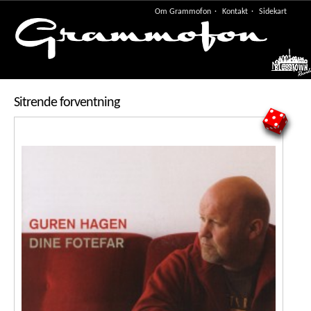
Om Grammofon
Kontakt
Sidekart
Meny
Sitrende forventning
5