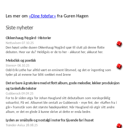
Les mer om
«Dine fotefar»
fra Guren Hagen
Siste nyheter
Okkenhaug/Nygård - Historier
Nettavisen
07.10.25
Den høyst unike duoen Okkenhaug/Nygård spør til slutt på denne flotte
debuten. Hvor var du? Heldigvis er de to her - akkurat her, akkurat her.
Melodisk og poetisk
Stereo+
06.10.25
Odd-Erik Lothe har alltid vært en eminent låtsmed, og det er ingenting som
tyder på at evnene har blitt svekket med årene
Det er bare å gratulere med et flott album, gode melodier, lekker produksjon
og tankefulle tekster
Gubberock
09.09.25
For to år siden utga Tor Johan Haugland sitt debutalbum som norskspråklig
soloartist, På vei. Albumet ble omtalt av Gubberock – mye fint, der «Kaffen fra i
går» framstår som det største høydepunktet. Når Haugland nå utgir sitt andre
album, er det en glede å kunne skrive at dette er enda bedre.
Lyden av småbyliv og nostalgi i noter fra Sjuende far i huset
Trønder-Avisa
28.08.25