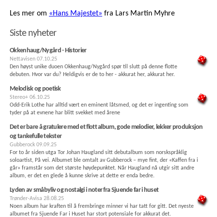
Les mer om
«Hans Majestet»
fra Lars Martin Myhre
Siste nyheter
Okkenhaug/Nygård - Historier
Nettavisen
07.10.25
Den høyst unike duoen Okkenhaug/Nygård spør til slutt på denne flotte
debuten. Hvor var du? Heldigvis er de to her - akkurat her, akkurat her.
Melodisk og poetisk
Stereo+
06.10.25
Odd-Erik Lothe har alltid vært en eminent låtsmed, og det er ingenting som
tyder på at evnene har blitt svekket med årene
Det er bare å gratulere med et flott album, gode melodier, lekker produksjon
og tankefulle tekster
Gubberock
09.09.25
For to år siden utga Tor Johan Haugland sitt debutalbum som norskspråklig
soloartist, På vei. Albumet ble omtalt av Gubberock – mye fint, der «Kaffen fra i
går» framstår som det største høydepunktet. Når Haugland nå utgir sitt andre
album, er det en glede å kunne skrive at dette er enda bedre.
Lyden av småbyliv og nostalgi i noter fra Sjuende far i huset
Trønder-Avisa
28.08.25
Noen album har kraften til å frembringe minner vi har tatt for gitt. Det nyeste
albumet fra Sjuende Far i Huset har stort potensiale for akkurat det.