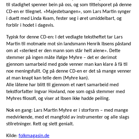
til stadighet spenner bein på oss, og som tittelsporet på denne
CD-en er tilegnet. «Majestetsangen», som Lars Martin synger
i duett med Linda Kvam, fester seg i øret umiddelbart, og
forblir i hodet i dagevis.
Typisk for denne CD-en: I det vedlagte tekstheftet tar Lars
Martin til motmæle mot sin landsmann Henrik Ibsens påstand
om at «sterkest er den mann som står helt alene». Dette
stemmer på ingen måte ifølge Myhre – det er derimot
gjennom samarbeid med gode venner man kan klare å få til
noe meningsfullt. Og på denne CD-en er det så mange venner
at man knapt kan telle dem (Myhre kan).
Alle låtene har blitt til gjennom et nært samarbeid med
tekstforfatter Ingvar Hovland, noe som også stemmer med
Myhres filosofi, og viser at Ibsen ikke hadde peiling.
Nok en gang: Lars Martin Myhre er i storform – med mange
medvirkende, med et mangfold av instrumenter og alle slags
stilretninger. Rett og slett genialt.
Kilde:
folkmagasin.de