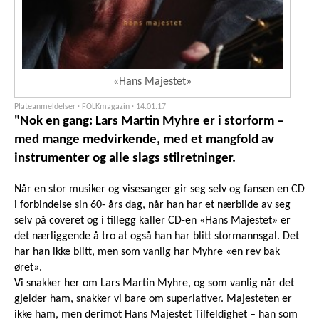
«Hans Majestet»
Plateanmeldelser · FOLKmagazin ·
14.01.17
"Nok en gang: Lars Martin Myhre er i storform –
med mange medvirkende, med et mangfold av
instrumenter og alle slags stilretninger.
Når en stor musiker og visesanger gir seg selv og fansen en CD
i forbindelse sin 60- års dag, når han har et nærbilde av seg
selv på coveret og i tillegg kaller CD-en «Hans Majestet» er
det nærliggende å tro at også han har blitt stormannsgal. Det
har han ikke blitt, men som vanlig har Myhre «en rev bak
øret».
Vi snakker her om Lars Martin Myhre, og som vanlig når det
gjelder ham, snakker vi bare om superlativer. Majesteten er
ikke ham, men derimot Hans Majestet Tilfeldighet – han som