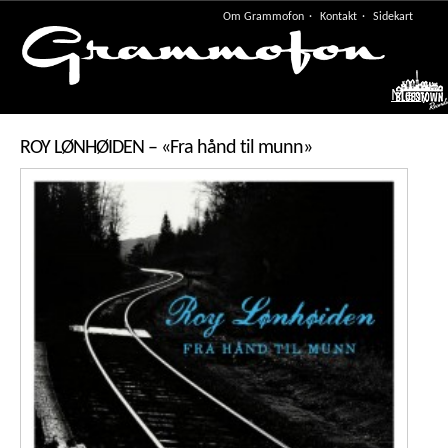
Om Grammofon
Kontakt
Sidekart
Meny
ROY LØNHØIDEN – «Fra hånd til munn»