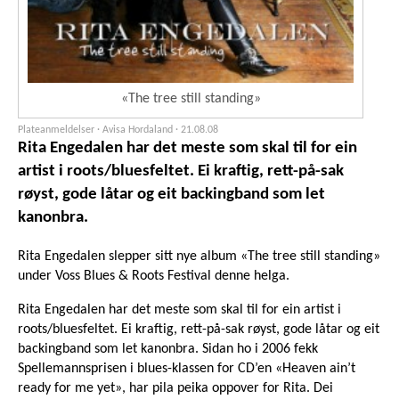
«The tree still standing»
Plateanmeldelser · Avisa Hordaland ·
21.08.08
Rita Engedalen har det meste som skal til for ein
artist i roots/bluesfeltet. Ei kraftig, rett-på-sak
røyst, gode låtar og eit backingband som let
kanonbra.
Rita Engedalen slepper sitt nye album «The tree still standing»
under Voss Blues & Roots Festival denne helga.
Rita Engedalen har det meste som skal til for ein artist i
roots/bluesfeltet. Ei kraftig, rett-på-sak røyst, gode låtar og eit
backingband som let kanonbra. Sidan ho i 2006 fekk
Spellemannsprisen i blues-klassen for CD’en «Heaven ain’t
ready for me yet», har pila peika oppover for Rita. Dei