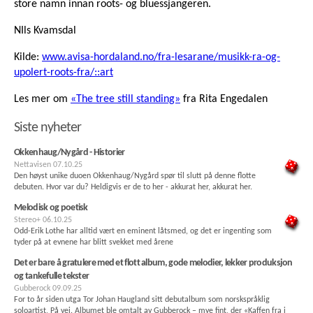
store namn innan roots- og bluessjangeren.
NIls Kvamsdal
Kilde:
www.avisa-hordaland.no/fra-lesarane/musikk-ra-og-
upolert-roots-fra/::art
Les mer om
«The tree still standing»
fra Rita Engedalen
Siste nyheter
Okkenhaug/Nygård - Historier
Nettavisen
07.10.25
Den høyst unike duoen Okkenhaug/Nygård spør til slutt på denne flotte
debuten. Hvor var du? Heldigvis er de to her - akkurat her, akkurat her.
Melodisk og poetisk
Stereo+
06.10.25
Odd-Erik Lothe har alltid vært en eminent låtsmed, og det er ingenting som
tyder på at evnene har blitt svekket med årene
Det er bare å gratulere med et flott album, gode melodier, lekker produksjon
og tankefulle tekster
Gubberock
09.09.25
For to år siden utga Tor Johan Haugland sitt debutalbum som norskspråklig
soloartist, På vei. Albumet ble omtalt av Gubberock – mye fint, der «Kaffen fra i