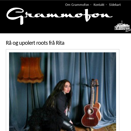
Om Grammofon
Kontakt
Sidekart
Meny
Rå og upolert roots frå Rita