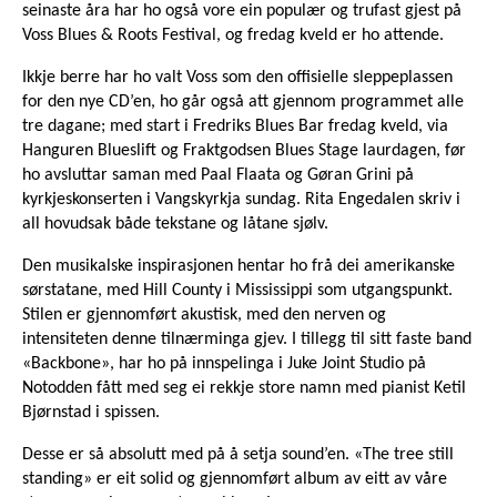
seinaste åra har ho også vore ein populær og trufast gjest på
Voss Blues & Roots Festival, og fredag kveld er ho attende.
Ikkje berre har ho valt Voss som den offisielle sleppeplassen
for den nye CD’en, ho går også att gjennom programmet alle
tre dagane; med start i Fredriks Blues Bar fredag kveld, via
Hanguren Blueslift og Fraktgodsen Blues Stage laurdagen, før
ho avsluttar saman med Paal Flaata og Gøran Grini på
kyrkjeskonserten i Vangskyrkja sundag. Rita Engedalen skriv i
all hovudsak både tekstane og låtane sjølv.
Den musikalske inspirasjonen hentar ho frå dei amerikanske
sørstatane, med Hill County i Mississippi som utgangspunkt.
Stilen er gjennomført akustisk, med den nerven og
intensiteten denne tilnærminga gjev. I tillegg til sitt faste band
«Backbone», har ho på innspelinga i Juke Joint Studio på
Notodden fått med seg ei rekkje store namn med pianist Ketil
Bjørnstad i spissen.
Desse er så absolutt med på å setja sound’en. «The tree still
standing» er eit solid og gjennomført album av eitt av våre